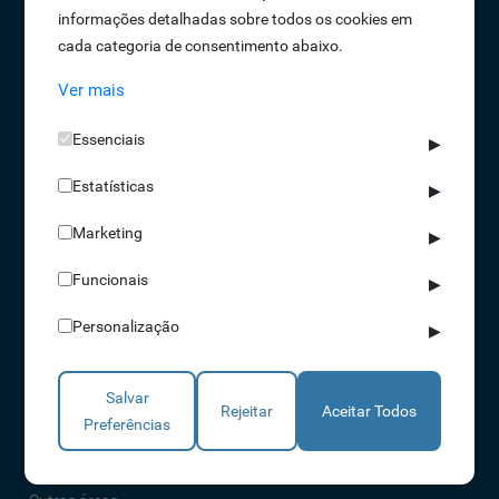
informações detalhadas sobre todos os cookies em
Oportunidades de Emprego
cada categoria de consentimento abaixo.
Termos e Condições
Ver mais
Política de Privacidade
Política de Qualidade
Essenciais
▶
Política de Cookies
Estatísticas
Livro de reclamações
▶
Marketing
▶
Soluções
Funcionais
▶
Assiduidade
Personalização
▶
Acessos
Torniquetes
Salvar
Parques Auto
Rejeitar
Aceitar Todos
Preferências
Rondas e Serviços
Identificação