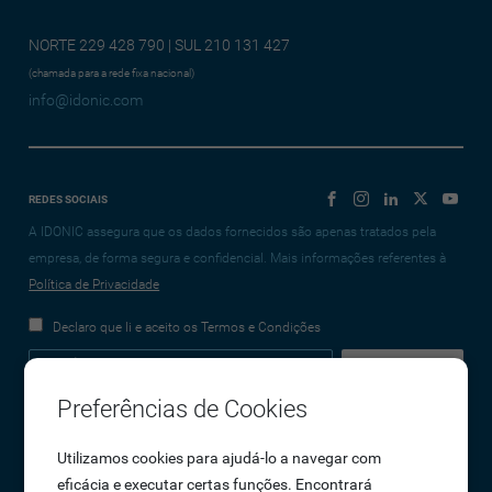
NORTE 229 428 790 | SUL 210 131 427
(chamada para a rede fixa nacional)
info@idonic.com
REDES SOCIAIS
A IDONIC assegura que os dados fornecidos são apenas tratados pela
empresa, de forma segura e confidencial. Mais informações referentes à
Política de Privacidade
Declaro que li e aceito os Termos e Condições
Preferências de Cookies
Empresa
Utilizamos cookies para ajudá-lo a navegar com
eficácia e executar certas funções. Encontrará
Sobre Nós