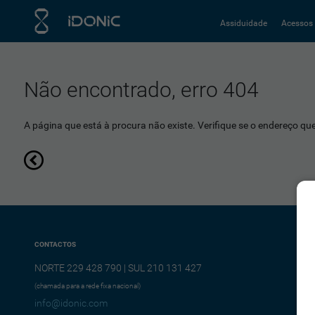
Assiduidade
Acessos
Não encontrado, erro 404
A página que está à procura não existe. Verifique se o endereço que 
CONTACTOS
NORTE 229 428 790 | SUL 210 131 427
(chamada para a rede fixa nacional)
info@idonic.com