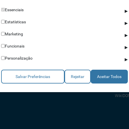
Essenciais
▶
Estatísticas
▶
Marketing
▶
Parceiros
Ajuda
Funcionais
▶
Revendedores
Apoio a
Personalização
▶
Estratégicos
Apoio T
Integradores
Comerci
Salvar Preferências
Rejeitar
Aceitar Todos
Consult
FAQ's
WikIDO