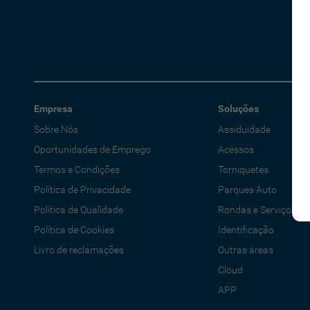
Empresa
Soluções
Sobre Nós
Assiduidade
Oportunidades de Emprego
Acessos
Termos e Condições
Torniquetes
Política de Privacidade
Parques Auto
Política de Qualidade
Rondas e Serviços
Política de Cookies
Identificação
Livro de reclamações
Outras áreas
Cloud
APP