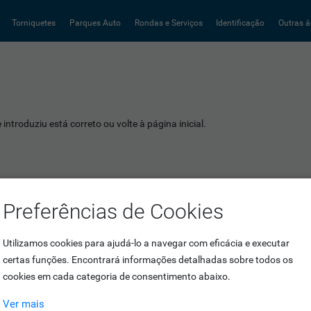
Torniquetes
Parques Auto
Rondas e Serviços
Identificação
Outras á
introduziu está correto ou volte à página inicial.
Preferências de Cookies
Utilizamos cookies para ajudá-lo a navegar com eficácia e executar
certas funções. Encontrará informações detalhadas sobre todos os
cookies em cada categoria de consentimento abaixo.
Ver mais