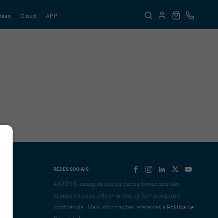
reas
Cloud
APP
REDES SOCIAIS
A IDONIC assegura que os dados fornecidos são
apenas tratados pela empresa, de forma segura e
confidencial. Mais informações referentes à
Política de