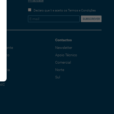
Privacidade
Declaro que li e aceito os Termos e Condições
Contactos
o Cliente
Newsletter
écnico
Apoio Técnico
al
Comercial
adoria
Norte
Sul
NIC