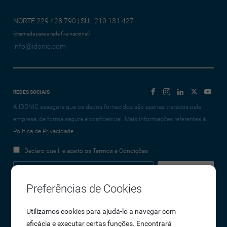
NORTE 229 428 790 | SUL 210 131 427
(chamada para a rede fixa nacional)
info@idonic.com
REDES SOCIAIS
A IDONIC assegura que os dados fornecidos são apenas tratados pela
empresa, de forma segura e confidencial. Mais informações referentes à
Política de Privacidade
Declaro que li e aceito os Termos e Condições
Preferências de Cookies
Empresa
Utilizamos cookies para ajudá-lo a navegar com
eficácia e executar certas funções. Encontrará
Sobre Nós