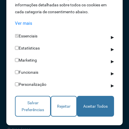
informações detalhadas sobre todos os cookies em
Oportunidades de Emprego
cada categoria de consentimento abaixo.
Termos e Condições
Ver mais
Política de Privacidade
Política de Qualidade
Essenciais
▶
Política de Cookies
Estatísticas
Livro de reclamações
▶
Marketing
▶
Soluções
Funcionais
▶
Assiduidade
Personalização
▶
Acessos
Torniquetes
Salvar
Parques Auto
Rejeitar
Aceitar Todos
Preferências
Rondas e Serviços
Identificação