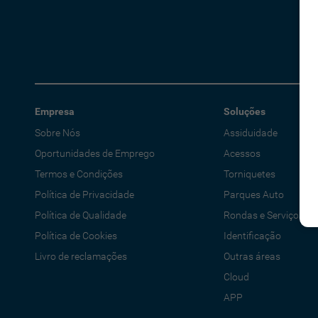
Empresa
Soluções
Sobre Nós
Assiduidade
Oportunidades de Emprego
Acessos
Termos e Condições
Torniquetes
Política de Privacidade
Parques Auto
Política de Qualidade
Rondas e Serviços
Política de Cookies
Identificação
Livro de reclamações
Outras áreas
Cloud
APP