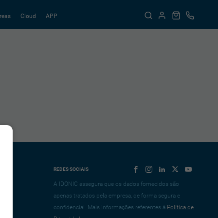
reas
Cloud
APP
REDES SOCIAIS
A IDONIC assegura que os dados fornecidos são
apenas tratados pela empresa, de forma segura e
confidencial. Mais informações referentes à
Política de