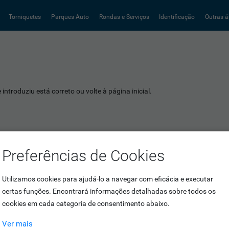
Torniquetes
Parques Auto
Rondas e Serviços
Identificação
Outras á
introduziu está correto ou volte à página inicial.
Preferências de Cookies
Utilizamos cookies para ajudá-lo a navegar com eficácia e executar
certas funções. Encontrará informações detalhadas sobre todos os
cookies em cada categoria de consentimento abaixo.
Ver mais