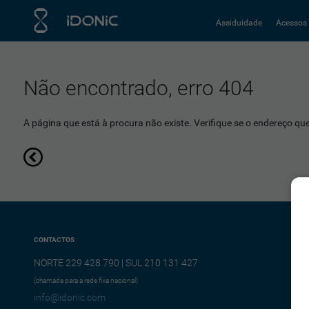
Assiduidade
Acessos
Não encontrado, erro 404
A página que está à procura não existe. Verifique se o endereço que 
CONTACTOS
NORTE 229 428 790 | SUL 210 131 427
(chamada para a rede fixa nacional)
info@idonic.com