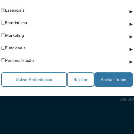
Essenciais
▶
Estatísticas
▶
Marketing
▶
Parceiros
Ajuda
Funcionais
▶
Revendedores
Apoio a
Personalização
▶
Estratégicos
Apoio T
Integradores
Comerci
Salvar Preferências
Rejeitar
Aceitar Todos
Consult
FAQ's
WikIDO