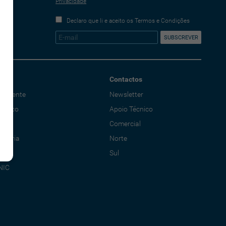
Privacidade
Declaro que li e aceito os Termos e Condições
Contactos
o Cliente
Newsletter
écnico
Apoio Técnico
al
Comercial
adoria
Norte
Sul
NIC