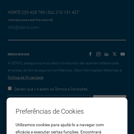
NORTE 229 428 790 | SUL 210 131 427
(chamada para a rede fixa nacional)
info@idonic.com
REDES SOCIAIS
A IDONIC assegura que os dados fornecidos são apenas tratados pela
empresa, de forma segura e confidencial. Mais informações referentes à
Política de Privacidade
Declaro que li e aceito os Termos e Condições
Preferências de Cookies
Empresa
Utilizamos cookies para ajudá-lo a navegar com
eficácia e executar certas funções. Encontrará
Sobre Nós