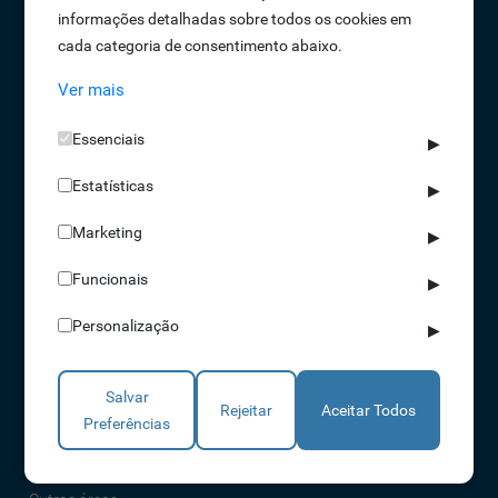
informações detalhadas sobre todos os cookies em
Oportunidades de Emprego
cada categoria de consentimento abaixo.
Termos e Condições
Ver mais
Política de Privacidade
Política de Qualidade
Essenciais
▶
Política de Cookies
Estatísticas
Livro de reclamações
▶
Marketing
▶
Soluções
Funcionais
▶
Assiduidade
Personalização
▶
Acessos
Torniquetes
Salvar
Parques Auto
Rejeitar
Aceitar Todos
Preferências
Rondas e Serviços
Identificação