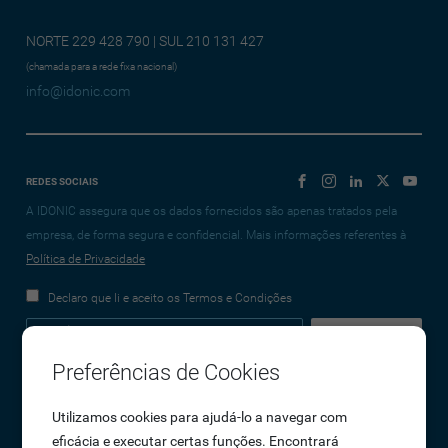
NORTE 229 428 790 | SUL 210 131 427
(chamada para a rede fixa nacional)
info@idonic.com
REDES SOCIAIS
A IDONIC assegura que os dados fornecidos são apenas tratados pela
empresa, de forma segura e confidencial. Mais informações referentes à
Política de Privacidade
Declaro que li e aceito os Termos e Condições
Preferências de Cookies
Empresa
Utilizamos cookies para ajudá-lo a navegar com
eficácia e executar certas funções. Encontrará
Sobre Nós