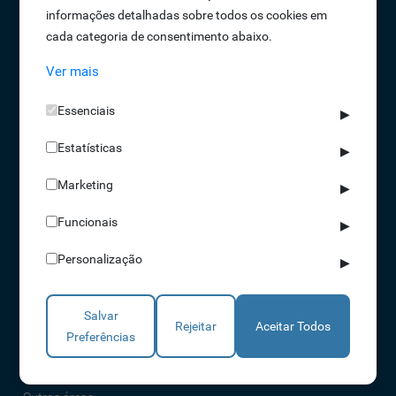
informações detalhadas sobre todos os cookies em
Oportunidades de Emprego
cada categoria de consentimento abaixo.
Termos e Condições
Ver mais
Política de Privacidade
Política de Qualidade
Essenciais
▶
Política de Cookies
Estatísticas
Livro de reclamações
▶
Marketing
▶
Soluções
Funcionais
▶
Assiduidade
Personalização
▶
Acessos
Torniquetes
Salvar
Parques Auto
Rejeitar
Aceitar Todos
Preferências
Rondas e Serviços
Identificação