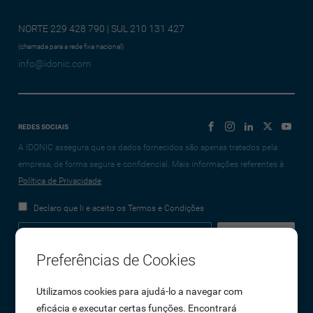
NORTE 229 428 790 | SUL 210 131 427
(chamada para a rede fixa nacional)
info@idonic.com
REDES SOCIAIS
A IDONIC assegura que os dados fornecidos são apenas tratados pela
empresa, de forma segura e confidencial. Mais informações referentes à
Política de Privacidade
Declaro que li e aceito os Termos e Condições
Preferências de Cookies
Empresa
Utilizamos cookies para ajudá-lo a navegar com
eficácia e executar certas funções. Encontrará
Sobre Nós