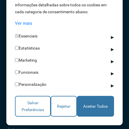
informações detalhadas sobre todos os cookies em
Oportunidades de Emprego
cada categoria de consentimento abaixo.
Termos e Condições
Ver mais
Política de Privacidade
Política de Qualidade
Essenciais
▶
Política de Cookies
Estatísticas
Livro de reclamações
▶
Marketing
▶
Soluções
Funcionais
▶
Assiduidade
Personalização
▶
Acessos
Torniquetes
Salvar
Parques Auto
Rejeitar
Aceitar Todos
Preferências
Rondas e Serviços
Identificação