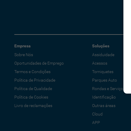
Empresa
Soluções
Sobre Nós
Assiduidade
Oportunidades de Emprego
Acessos
Termos e Condições
Torniquetes
Política de Privacidade
Parques Auto
Política de Qualidade
Rondas e Serviços
Política de Cookies
Identificação
Livro de reclamações
Outras áreas
Cloud
APP