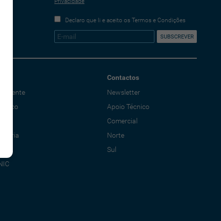
Privacidade
Declaro que li e aceito os Termos e Condições
Contactos
o Cliente
Newsletter
écnico
Apoio Técnico
al
Comercial
adoria
Norte
Sul
NIC