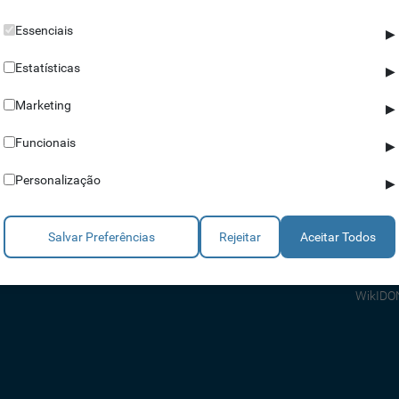
Essenciais
▶
Estatísticas
▶
Marketing
▶
Parceiros
Ajuda
Funcionais
▶
Revendedores
Apoio a
Personalização
▶
Estratégicos
Apoio T
Integradores
Comerci
Salvar Preferências
Rejeitar
Aceitar Todos
Consult
FAQ's
WikIDO