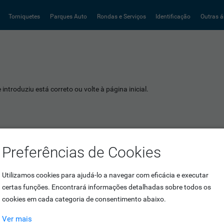
Torniquetes
Parques Auto
Rondas e Serviços
Identificação
Outras á
introduziu está correto ou volte à página inicial.
Preferências de Cookies
Utilizamos cookies para ajudá-lo a navegar com eficácia e executar
certas funções. Encontrará informações detalhadas sobre todos os
cookies em cada categoria de consentimento abaixo.
Ver mais