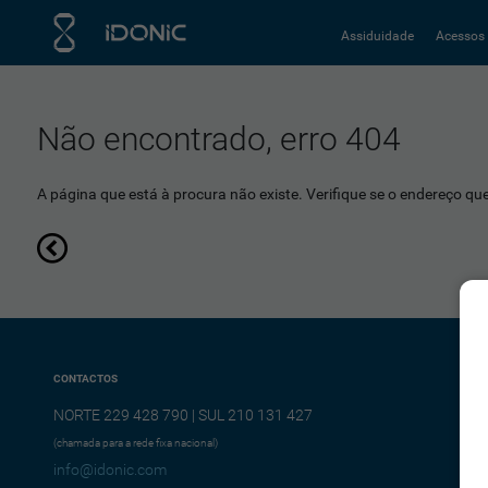
Assiduidade
Acessos
Não encontrado, erro 404
A página que está à procura não existe. Verifique se o endereço que 
CONTACTOS
NORTE 229 428 790 | SUL 210 131 427
(chamada para a rede fixa nacional)
info@idonic.com