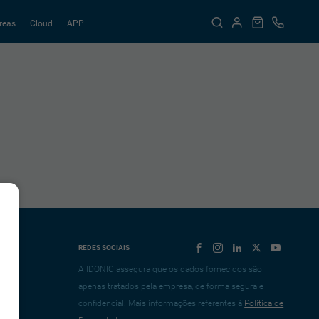
reas
Cloud
APP
REDES SOCIAIS
A IDONIC assegura que os dados fornecidos são
apenas tratados pela empresa, de forma segura e
confidencial. Mais informações referentes à
Política de