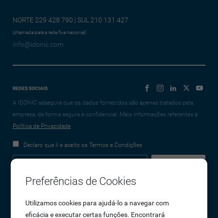
NORTE 229 428 790 | SUL 210 131 427
(chamada para a rede fixa nacional)
info@idonic.com
REDES SOCIAIS
A IDONIC assegura que os dados fornecidos são apenas tratados pela
empresa, de forma segura e confidencial. Mais informações referentes à
Política de Privacidade
Declaro que li e aceito os Termos e Condições
Preferências de Cookies
Empresa
Utilizamos cookies para ajudá-lo a navegar com
eficácia e executar certas funções. Encontrará
Sobre Nós