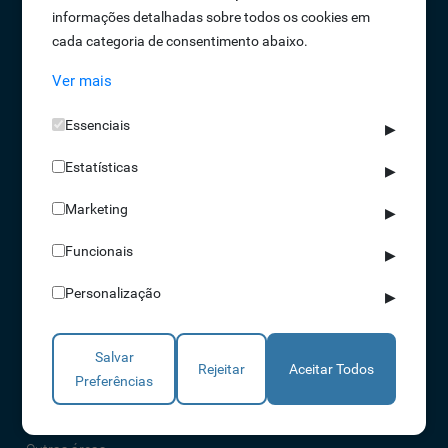
informações detalhadas sobre todos os cookies em
Oportunidades de Emprego
cada categoria de consentimento abaixo.
Termos e Condições
Ver mais
Política de Privacidade
Política de Qualidade
Essenciais
▶
Política de Cookies
Estatísticas
Livro de reclamações
▶
Marketing
▶
Soluções
Funcionais
▶
Assiduidade
Personalização
▶
Acessos
Torniquetes
Salvar
Parques Auto
Rejeitar
Aceitar Todos
Preferências
Rondas e Serviços
Identificação