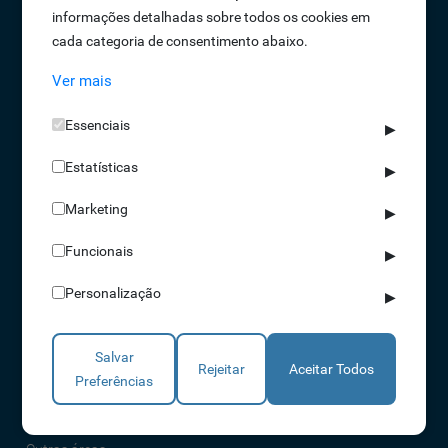
informações detalhadas sobre todos os cookies em
Oportunidades de Emprego
cada categoria de consentimento abaixo.
Termos e Condições
Ver mais
Política de Privacidade
Política de Qualidade
Essenciais
▶
Política de Cookies
Estatísticas
Livro de reclamações
▶
Marketing
▶
Soluções
Funcionais
▶
Assiduidade
Personalização
▶
Acessos
Torniquetes
Salvar
Parques Auto
Rejeitar
Aceitar Todos
Preferências
Rondas e Serviços
Identificação