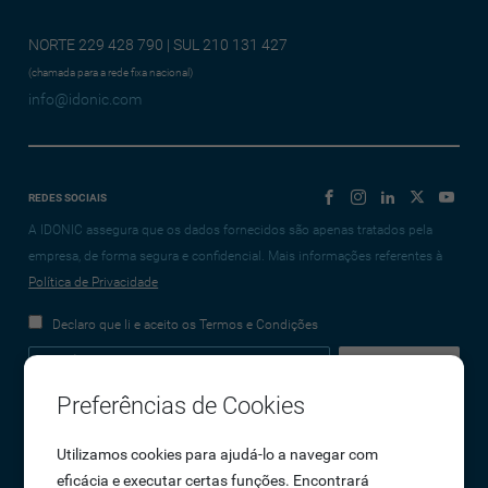
NORTE 229 428 790 | SUL 210 131 427
(chamada para a rede fixa nacional)
info@idonic.com
REDES SOCIAIS
A IDONIC assegura que os dados fornecidos são apenas tratados pela
empresa, de forma segura e confidencial. Mais informações referentes à
Política de Privacidade
Declaro que li e aceito os Termos e Condições
Preferências de Cookies
Empresa
Utilizamos cookies para ajudá-lo a navegar com
eficácia e executar certas funções. Encontrará
Sobre Nós