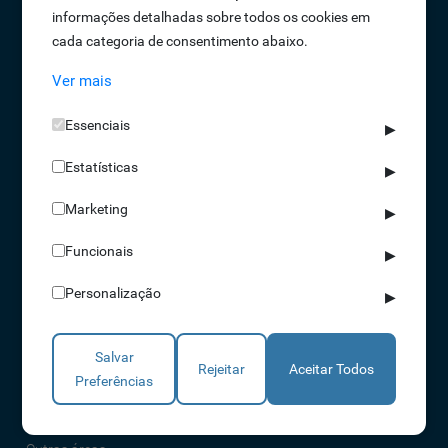
informações detalhadas sobre todos os cookies em
Oportunidades de Emprego
cada categoria de consentimento abaixo.
Termos e Condições
Ver mais
Política de Privacidade
Política de Qualidade
Essenciais
▶
Política de Cookies
Estatísticas
Livro de reclamações
▶
Marketing
▶
Soluções
Funcionais
▶
Assiduidade
Personalização
▶
Acessos
Torniquetes
Salvar
Parques Auto
Rejeitar
Aceitar Todos
Preferências
Rondas e Serviços
Identificação