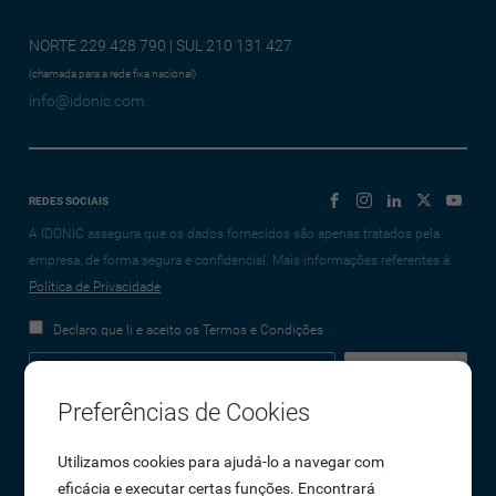
NORTE 229 428 790 | SUL 210 131 427
(chamada para a rede fixa nacional)
info@idonic.com
REDES SOCIAIS
A IDONIC assegura que os dados fornecidos são apenas tratados pela
empresa, de forma segura e confidencial. Mais informações referentes à
Política de Privacidade
Declaro que li e aceito os Termos e Condições
Preferências de Cookies
Empresa
Utilizamos cookies para ajudá-lo a navegar com
eficácia e executar certas funções. Encontrará
Sobre Nós