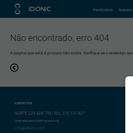
Assiduidade
Acessos
Não encontrado, erro 404
A página que está à procura não existe. Verifique se o endereço que 
CONTACTOS
NORTE 229 428 790 | SUL 210 131 427
(chamada para a rede fixa nacional)
info@idonic.com