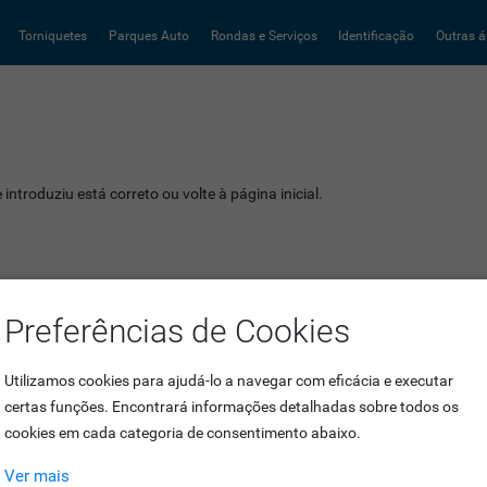
Torniquetes
Parques Auto
Rondas e Serviços
Identificação
Outras á
introduziu está correto ou volte à página inicial.
Preferências de Cookies
Utilizamos cookies para ajudá-lo a navegar com eficácia e executar
certas funções. Encontrará informações detalhadas sobre todos os
cookies em cada categoria de consentimento abaixo.
Ver mais