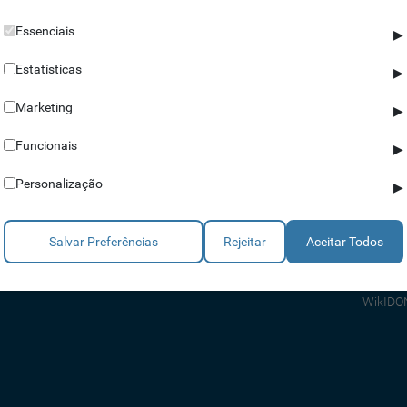
Essenciais
▶
Estatísticas
▶
Marketing
▶
Parceiros
Ajuda
Funcionais
▶
Revendedores
Apoio a
Personalização
▶
Estratégicos
Apoio T
Integradores
Comerci
Salvar Preferências
Rejeitar
Aceitar Todos
Consult
FAQ's
WikIDO