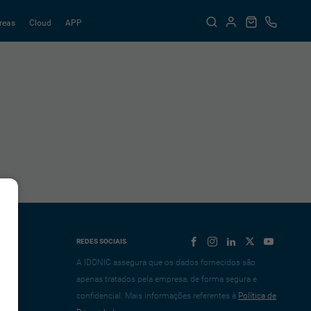
reas
Cloud
APP
REDES SOCIAIS
A IDONIC assegura que os dados fornecidos são
apenas tratados pela empresa, de forma segura e
confidencial. Mais informações referentes à
Política de