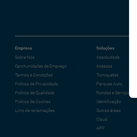
Empresa
Soluções
Sobre Nós
Assiduidade
Oportunidades de Emprego
Acessos
Termos e Condições
Torniquetes
Política de Privacidade
Parques Auto
Política de Qualidade
Rondas e Serviços
Política de Cookies
Identificação
Livro de reclamações
Outras áreas
Cloud
APP