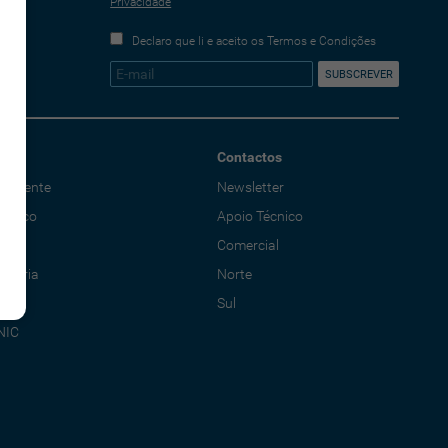
Privacidade
Declaro que li e aceito os Termos e Condições
Contactos
o Cliente
Newsletter
écnico
Apoio Técnico
al
Comercial
adoria
Norte
Sul
NIC