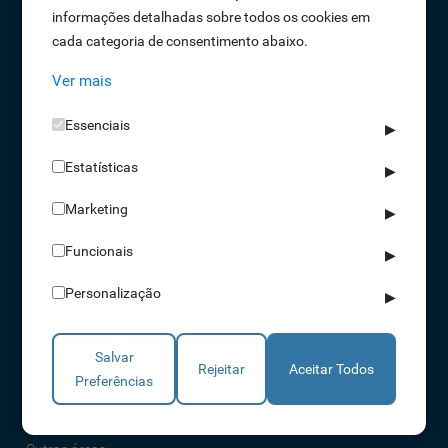
informações detalhadas sobre todos os cookies em
Oportunidades de Emprego
cada categoria de consentimento abaixo.
Termos e Condições
Ver mais
Política de Privacidade
Política de Qualidade
Essenciais
▶
Política de Cookies
Estatísticas
Livro de reclamações
▶
Marketing
▶
Soluções
Funcionais
▶
Assiduidade
Personalização
▶
Acessos
Torniquetes
Salvar
Parques Auto
Rejeitar
Aceitar Todos
Preferências
Rondas e Serviços
Identificação