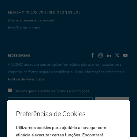
NORTE 229 428 790 | SUL 210 131 427
(chamada para a rede fixa nacional)
info@idonic.com
REDES SOCIAIS
A IDONIC assegura que os dados fornecidos são apenas tratados pela
empresa, de forma segura e confidencial. Mais informações referentes à
Política de Privacidade
Declaro que li e aceito os Termos e Condições
Preferências de Cookies
Empresa
Utilizamos cookies para ajudá-lo a navegar com
eficácia e executar certas funções. Encontrará
Sobre Nós