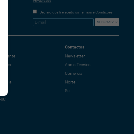
Privacidade
Declaro que li e aceito os Termos e Condições
Contactos
o Cliente
Newsletter
écnico
Apoio Técnico
al
Comercial
adoria
Norte
Sul
NIC