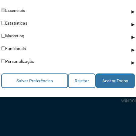
Essenciais
▶
Estatísticas
▶
Marketing
▶
Parceiros
Ajuda
Funcionais
▶
Revendedores
Apoio a
Personalização
▶
Estratégicos
Apoio T
Integradores
Comerci
Salvar Preferências
Rejeitar
Aceitar Todos
Consult
FAQ's
WikIDO