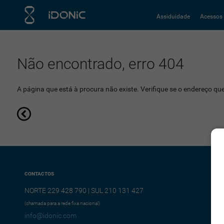
Assiduidade
Acessos
Não encontrado, erro 404
A página que está à procura não existe. Verifique se o endereço que 
CONTACTOS
NORTE 229 428 790 | SUL 210 131 427
(chamada para a rede fixa nacional)
info@idonic.com