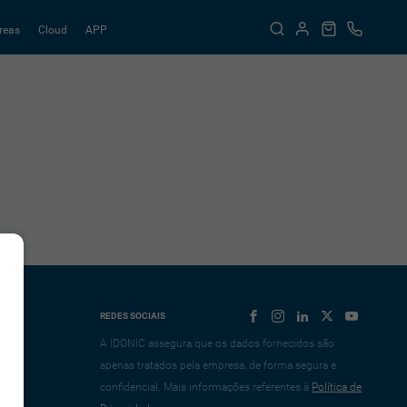
reas
Cloud
APP
REDES SOCIAIS
A IDONIC assegura que os dados fornecidos são
apenas tratados pela empresa, de forma segura e
confidencial. Mais informações referentes à
Política de