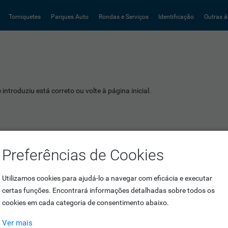
Torniquetes
Parques Auto
Rondas e Serviços
Identificação
Outras á
introduziu está correto ou volte à página inicial.
Preferências de Cookies
Utilizamos cookies para ajudá-lo a navegar com eficácia e executar
certas funções. Encontrará informações detalhadas sobre todos os
cookies em cada categoria de consentimento abaixo.
Ver mais