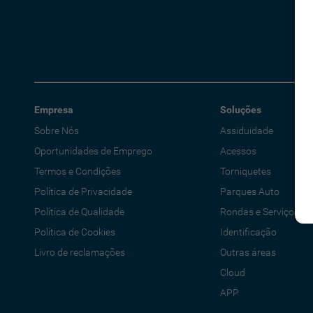
Empresa
Soluções
Sobre Nós
Assiduidade
Oportunidades de Emprego
Acessos
Termos e Condições
Torniquetes
Política de Privacidade
Parques Auto
Política de Qualidade
Rondas e Serviços
Política de Cookies
Identificação
Livro de reclamações
Outras áreas
Cloud
APP