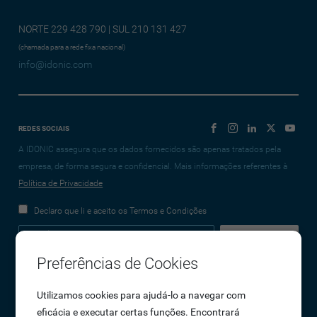
NORTE 229 428 790 | SUL 210 131 427
(chamada para a rede fixa nacional)
info@idonic.com
REDES SOCIAIS
A IDONIC assegura que os dados fornecidos são apenas tratados pela
empresa, de forma segura e confidencial. Mais informações referentes à
Política de Privacidade
Declaro que li e aceito os Termos e Condições
Preferências de Cookies
Empresa
Utilizamos cookies para ajudá-lo a navegar com
eficácia e executar certas funções. Encontrará
Sobre Nós