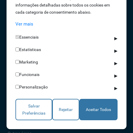
informações detalhadas sobre todos os cookies em
Oportunidades de Emprego
cada categoria de consentimento abaixo.
Termos e Condições
Ver mais
Política de Privacidade
Política de Qualidade
Essenciais
▶
Política de Cookies
Estatísticas
Livro de reclamações
▶
Marketing
▶
Soluções
Funcionais
▶
Assiduidade
Personalização
▶
Acessos
Torniquetes
Salvar
Parques Auto
Rejeitar
Aceitar Todos
Preferências
Rondas e Serviços
Identificação