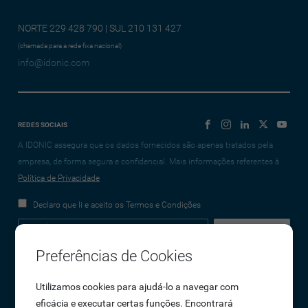
NORTE 229 428 790 | SUL 210 131 427
(chamada para a rede fixa nacional)
info@idonic.com
REDES SOCIAIS
A IDONIC assegura que os dados fornecidos são apenas tratados pela
empresa, de forma segura e confidencial. Mais informações referentes à
Política de Privacidade
Declaro que li e aceito os Termos e Condições
Preferências de Cookies
Empresa
Utilizamos cookies para ajudá-lo a navegar com
eficácia e executar certas funções. Encontrará
Sobre Nós