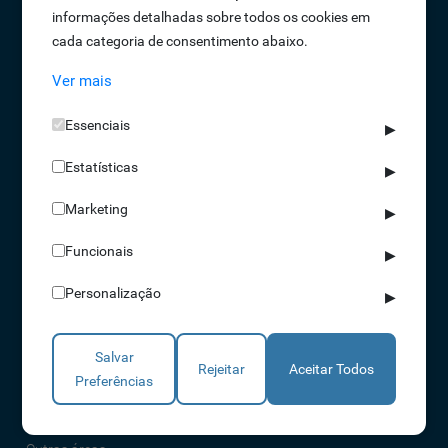
informações detalhadas sobre todos os cookies em
Oportunidades de Emprego
cada categoria de consentimento abaixo.
Termos e Condições
Ver mais
Política de Privacidade
Política de Qualidade
Essenciais
▶
Política de Cookies
Estatísticas
Livro de reclamações
▶
Marketing
▶
Soluções
Funcionais
▶
Assiduidade
Personalização
▶
Acessos
Torniquetes
Salvar
Parques Auto
Rejeitar
Aceitar Todos
Preferências
Rondas e Serviços
Identificação