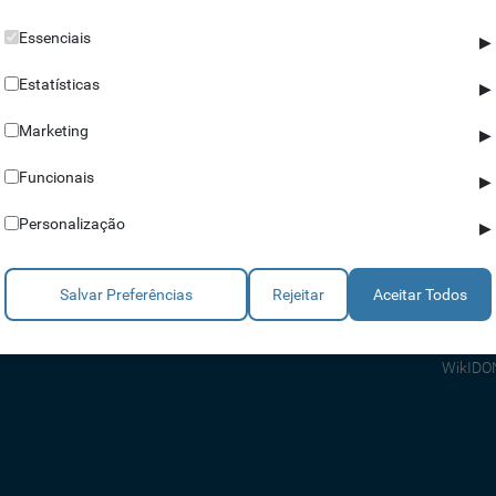
Essenciais
▶
Estatísticas
▶
Marketing
▶
Parceiros
Ajuda
Funcionais
▶
Revendedores
Apoio a
Personalização
▶
Estratégicos
Apoio T
Integradores
Comerci
Salvar Preferências
Rejeitar
Aceitar Todos
Consult
FAQ's
WikIDO