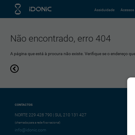
Assiduidade
Acessos
Não encontrado, erro 404
A página que está à procura não existe. Verifique se o endereço que 
CONTACTOS
NORTE 229 428 790 | SUL 210 131 427
(chamada para a rede fixa nacional)
info@idonic.com