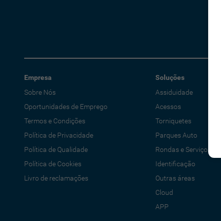
Empresa
Soluções
Sobre Nós
Assiduidade
Oportunidades de Emprego
Acessos
Termos e Condições
Torniquetes
Política de Privacidade
Parques Auto
Política de Qualidade
Rondas e Serviços
Política de Cookies
Identificação
Livro de reclamações
Outras áreas
Cloud
APP