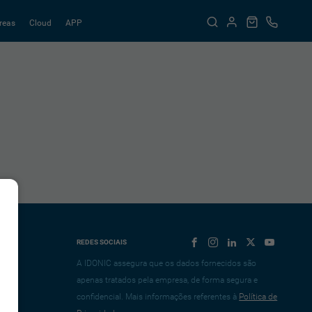
reas
Cloud
APP
REDES SOCIAIS
A IDONIC assegura que os dados fornecidos são
apenas tratados pela empresa, de forma segura e
confidencial. Mais informações referentes à
Política de