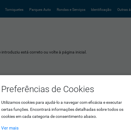
Torniquetes
Parques Auto
Rondas e Serviços
Identificação
Outras á
introduziu está correto ou volte à página inicial.
Preferências de Cookies
Utilizamos cookies para ajudá-lo a navegar com eficácia e executar
certas funções. Encontrará informações detalhadas sobre todos os
cookies em cada categoria de consentimento abaixo.
Ver mais