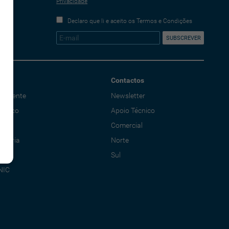
Privacidade
Declaro que li e aceito os Termos e Condições
Contactos
o Cliente
Newsletter
écnico
Apoio Técnico
al
Comercial
adoria
Norte
Sul
NIC