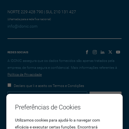
NORTE 229 428 790 | SUL 210 131 427
(chamada para a rede fixa nacional)
info@idonic.com
REDES SOCIAIS
A IDONIC assegura que os dados fornecidos são apenas tratados pela
empresa, de forma segura e confidencial. Mais informações referentes à
Política de Privacidade
Declaro que li e aceito os Termos e Condições
Preferências de Cookies
Empresa
Utilizamos cookies para ajudá-lo a navegar com
eficácia e executar certas funções. Encontrará
Sobre Nós