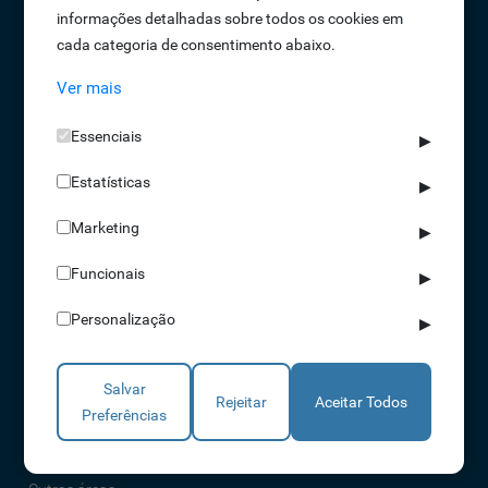
informações detalhadas sobre todos os cookies em
Oportunidades de Emprego
cada categoria de consentimento abaixo.
Termos e Condições
Ver mais
Política de Privacidade
Política de Qualidade
Essenciais
▶
Política de Cookies
Estatísticas
Livro de reclamações
▶
Marketing
▶
Soluções
Funcionais
▶
Assiduidade
Personalização
▶
Acessos
Torniquetes
Salvar
Parques Auto
Rejeitar
Aceitar Todos
Preferências
Rondas e Serviços
Identificação