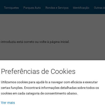
Torniquetes
Parques Auto
Rondas e Serviços
Identificação
Outras á
introduziu está correto ou volte à página inicial.
Preferências de Cookies
Utilizamos cookies para ajudá-lo a navegar com eficácia e executar
certas funções. Encontrará informações detalhadas sobre todos os
cookies em cada categoria de consentimento abaixo.
Ver mais