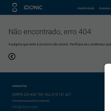
Assiduidade
Acessos
Não encontrado, erro 404
A página que está à procura não existe. Verifique se o endereço que 
CONTACTOS
NORTE 229 428 790 | SUL 210 131 427
(chamada para a rede fixa nacional)
info@idonic.com