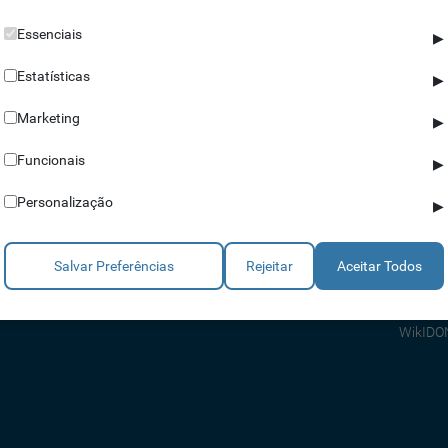
Essenciais
▶
Estatísticas
▶
Marketing
▶
Parceiros
Ajuda
Funcionais
▶
Revendedores
Apoio a
Personalização
▶
Estratégicos
Apoio T
Integradores
Comerci
Salvar Preferências
Rejeitar
Aceitar Todos
Consult
FAQ's
WikIDO