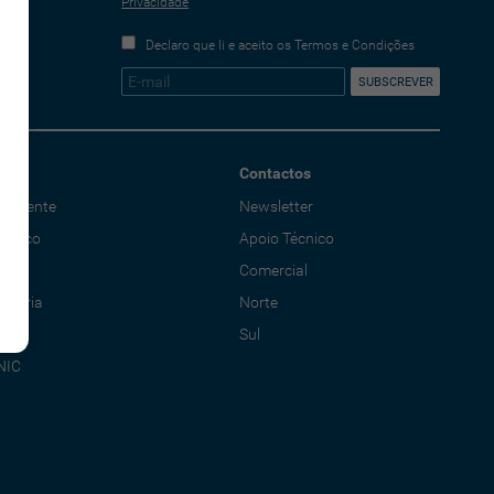
Privacidade
Declaro que li e aceito os Termos e Condições
Contactos
o Cliente
Newsletter
écnico
Apoio Técnico
al
Comercial
adoria
Norte
Sul
NIC