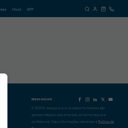
reas
Cloud
APP
REDES SOCIAIS
A IDONIC assegura que os dados fornecidos são
apenas tratados pela empresa, de forma segura e
confidencial. Mais informações referentes à
Política de