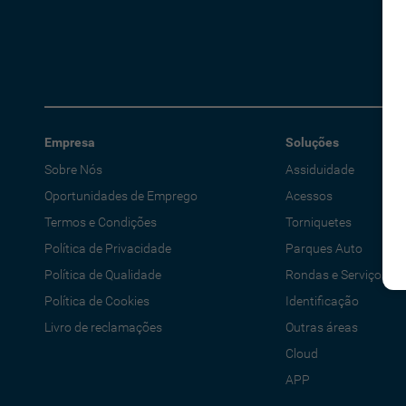
Empresa
Soluções
Sobre Nós
Assiduidade
Oportunidades de Emprego
Acessos
Termos e Condições
Torniquetes
Política de Privacidade
Parques Auto
Política de Qualidade
Rondas e Serviços
Política de Cookies
Identificação
Livro de reclamações
Outras áreas
Cloud
APP