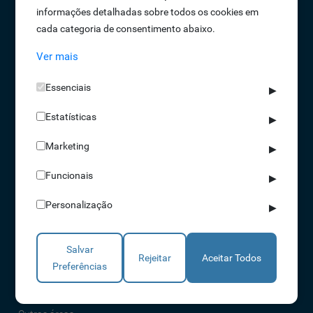
informações detalhadas sobre todos os cookies em
Oportunidades de Emprego
cada categoria de consentimento abaixo.
Termos e Condições
Ver mais
Política de Privacidade
Política de Qualidade
Essenciais
▶
Política de Cookies
Estatísticas
Livro de reclamações
▶
Marketing
▶
Soluções
Funcionais
▶
Assiduidade
Personalização
▶
Acessos
Torniquetes
Salvar
Parques Auto
Rejeitar
Aceitar Todos
Preferências
Rondas e Serviços
Identificação