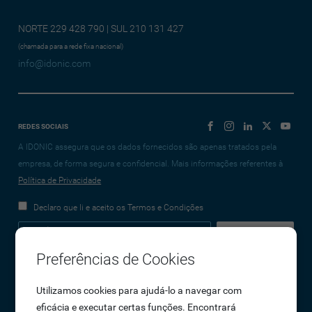
NORTE 229 428 790 | SUL 210 131 427
(chamada para a rede fixa nacional)
info@idonic.com
REDES SOCIAIS
A IDONIC assegura que os dados fornecidos são apenas tratados pela
empresa, de forma segura e confidencial. Mais informações referentes à
Política de Privacidade
Declaro que li e aceito os Termos e Condições
Preferências de Cookies
Empresa
Utilizamos cookies para ajudá-lo a navegar com
eficácia e executar certas funções. Encontrará
Sobre Nós