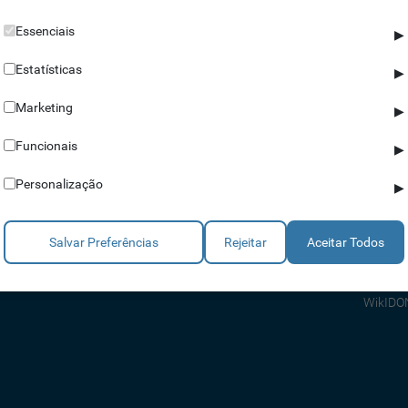
Essenciais
▶
Estatísticas
▶
Marketing
▶
Parceiros
Ajuda
Funcionais
▶
Revendedores
Apoio a
Personalização
▶
Estratégicos
Apoio T
Integradores
Comerci
Salvar Preferências
Rejeitar
Aceitar Todos
Consult
FAQ's
WikIDO