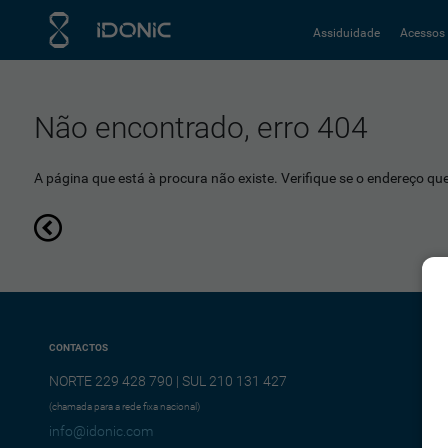
Assiduidade
Acessos
Não encontrado, erro 404
A página que está à procura não existe. Verifique se o endereço que 
CONTACTOS
NORTE 229 428 790 | SUL 210 131 427
(chamada para a rede fixa nacional)
info@idonic.com