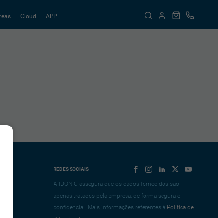
reas
Cloud
APP
REDES SOCIAIS
A IDONIC assegura que os dados fornecidos são
apenas tratados pela empresa, de forma segura e
confidencial. Mais informações referentes à
Política de