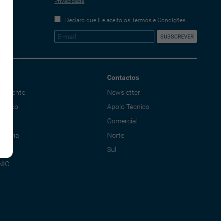
Privacidade
Declaro que li e aceito os Termos e Condições
Contactos
o Cliente
Newsletter
écnico
Apoio Técnico
al
Comercial
adoria
Norte
Sul
NIC