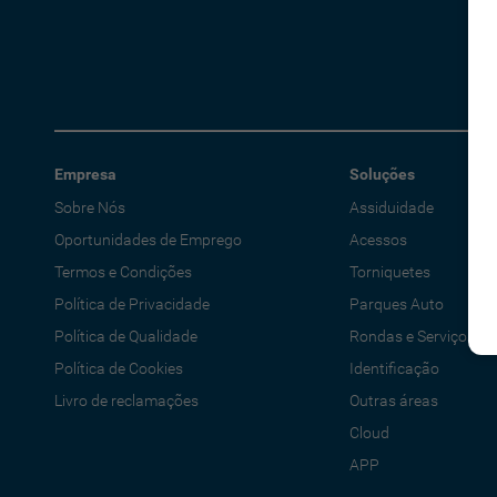
Empresa
Soluções
Sobre Nós
Assiduidade
Oportunidades de Emprego
Acessos
Termos e Condições
Torniquetes
Política de Privacidade
Parques Auto
Política de Qualidade
Rondas e Serviços
Política de Cookies
Identificação
Livro de reclamações
Outras áreas
Cloud
APP