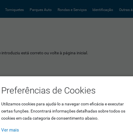
Torniquetes
Parques Auto
Rondas e Serviços
Identificação
Outras á
introduziu está correto ou volte à página inicial.
Preferências de Cookies
Utilizamos cookies para ajudá-lo a navegar com eficácia e executar
certas funções. Encontrará informações detalhadas sobre todos os
cookies em cada categoria de consentimento abaixo.
Ver mais