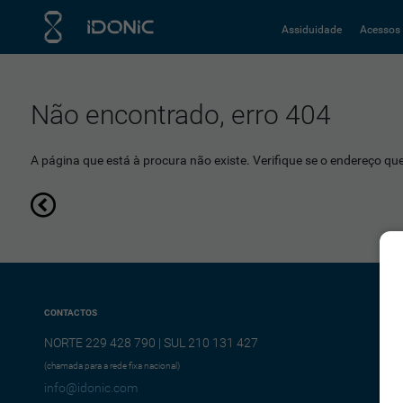
Assiduidade
Acessos
Não encontrado, erro 404
A página que está à procura não existe. Verifique se o endereço que 
CONTACTOS
NORTE 229 428 790 | SUL 210 131 427
(chamada para a rede fixa nacional)
info@idonic.com