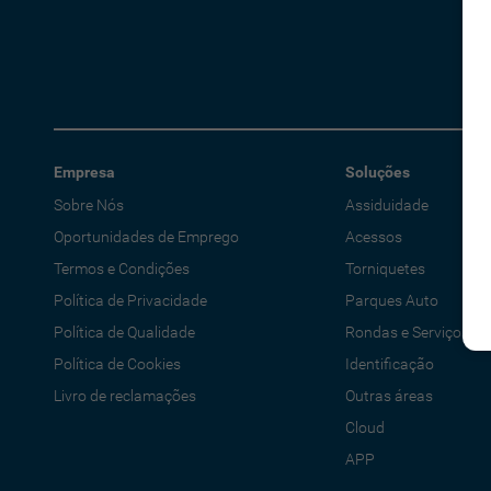
Empresa
Soluções
Sobre Nós
Assiduidade
Oportunidades de Emprego
Acessos
Termos e Condições
Torniquetes
Política de Privacidade
Parques Auto
Política de Qualidade
Rondas e Serviços
Política de Cookies
Identificação
Livro de reclamações
Outras áreas
Cloud
APP