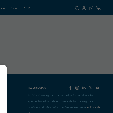
reas
Cloud
APP
REDES SOCIAIS
A IDONIC assegura que os dados fornecidos são
apenas tratados pela empresa, de forma segura e
confidencial. Mais informações referentes à
Política de