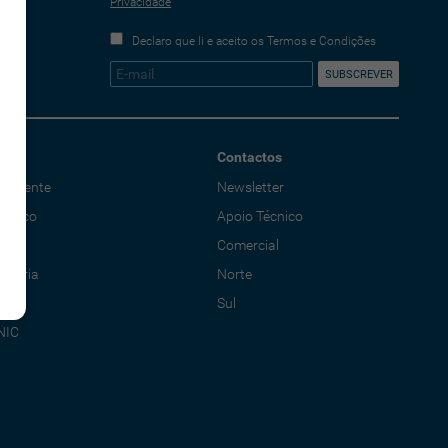
Privacidade
Declaro que li e aceito os Termos e Condições
Contactos
o Cliente
Newsletter
écnico
Apoio Técnico
al
Comercial
adoria
Norte
Sul
NIC