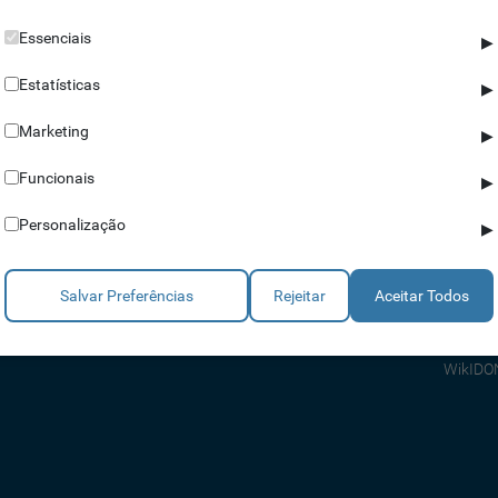
Essenciais
▶
Estatísticas
▶
Marketing
▶
Parceiros
Ajuda
Funcionais
▶
Revendedores
Apoio a
Personalização
▶
Estratégicos
Apoio T
Integradores
Comerci
Salvar Preferências
Rejeitar
Aceitar Todos
Consult
FAQ's
WikIDO