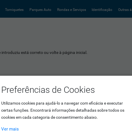
Torniquetes
Parques Auto
Rondas e Serviços
Identificação
Outras á
introduziu está correto ou volte à página inicial.
Preferências de Cookies
Utilizamos cookies para ajudá-lo a navegar com eficácia e executar
certas funções. Encontrará informações detalhadas sobre todos os
cookies em cada categoria de consentimento abaixo.
Ver mais