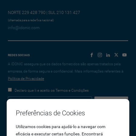
NORTE 229 428 790 | SUL 210 131 427
(chamada para a rede fixa nacional)
info@idonic.com
REDES SOCIAIS
A IDONIC assegura que os dados fornecidos são apenas tratados pela
empresa, de forma segura e confidencial. Mais informações referentes à
Política de Privacidade
Declaro que li e aceito os Termos e Condições
Preferências de Cookies
Empresa
Utilizamos cookies para ajudá-lo a navegar com
eficácia e executar certas funções. Encontrará
Sobre Nós