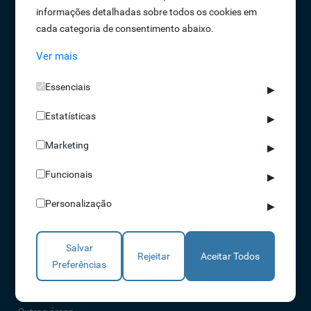
informações detalhadas sobre todos os cookies em
Oportunidades de Emprego
cada categoria de consentimento abaixo.
Termos e Condições
Ver mais
Política de Privacidade
Política de Qualidade
Essenciais
▶
Política de Cookies
Estatísticas
Livro de reclamações
▶
Marketing
▶
Soluções
Funcionais
▶
Assiduidade
Personalização
▶
Acessos
Torniquetes
Salvar
Parques Auto
Rejeitar
Aceitar Todos
Preferências
Rondas e Serviços
Identificação