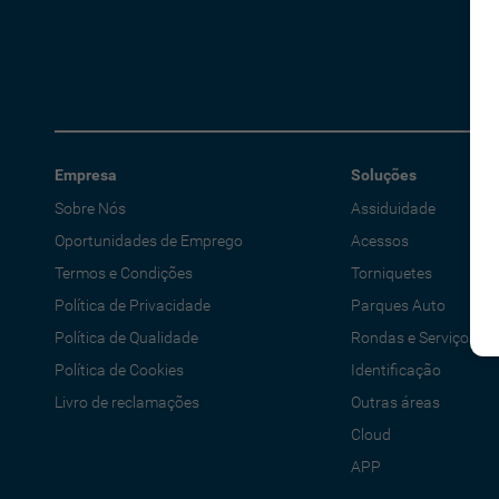
Empresa
Soluções
Sobre Nós
Assiduidade
Oportunidades de Emprego
Acessos
Termos e Condições
Torniquetes
Política de Privacidade
Parques Auto
Política de Qualidade
Rondas e Serviços
Política de Cookies
Identificação
Livro de reclamações
Outras áreas
Cloud
APP