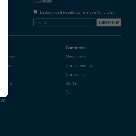
Privacidade
Declaro que li e aceito os Termos e Condições
Contactos
o Cliente
Newsletter
écnico
Apoio Técnico
al
Comercial
adoria
Norte
Sul
NIC