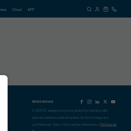
reas
Cloud
APP
REDES SOCIAIS
A IDONIC assegura que os dados fornecidos são
apenas tratados pela empresa, de forma segura e
confidencial. Mais informações referentes à
Política de