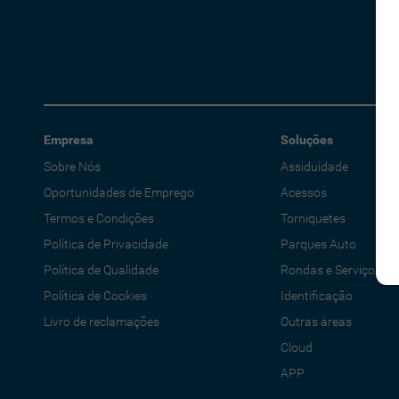
Empresa
Soluções
Sobre Nós
Assiduidade
Oportunidades de Emprego
Acessos
Termos e Condições
Torniquetes
Política de Privacidade
Parques Auto
Política de Qualidade
Rondas e Serviços
Política de Cookies
Identificação
Livro de reclamações
Outras áreas
Cloud
APP