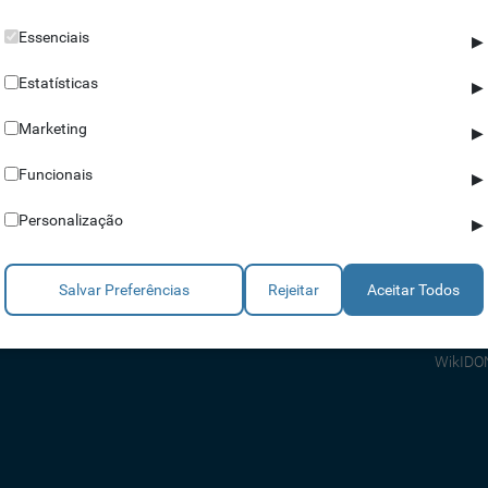
Essenciais
▶
Estatísticas
▶
Marketing
▶
Parceiros
Ajuda
Funcionais
▶
Revendedores
Apoio a
Personalização
▶
Estratégicos
Apoio T
Integradores
Comerci
Salvar Preferências
Rejeitar
Aceitar Todos
Consult
FAQ's
WikIDO