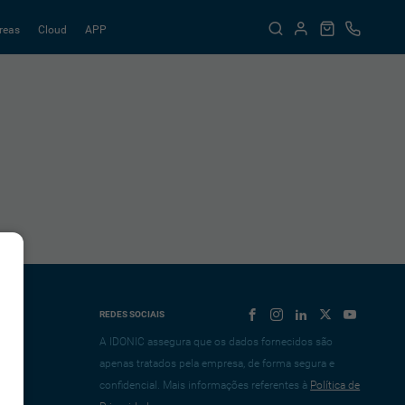
reas
Cloud
APP
REDES SOCIAIS
A IDONIC assegura que os dados fornecidos são
apenas tratados pela empresa, de forma segura e
confidencial. Mais informações referentes à
Política de