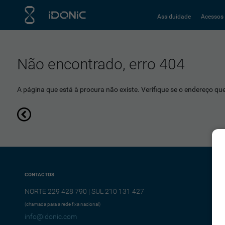
Assiduidade
Acessos
Não encontrado, erro 404
A página que está à procura não existe. Verifique se o endereço que 
CONTACTOS
NORTE 229 428 790 | SUL 210 131 427
(chamada para a rede fixa nacional)
info@idonic.com