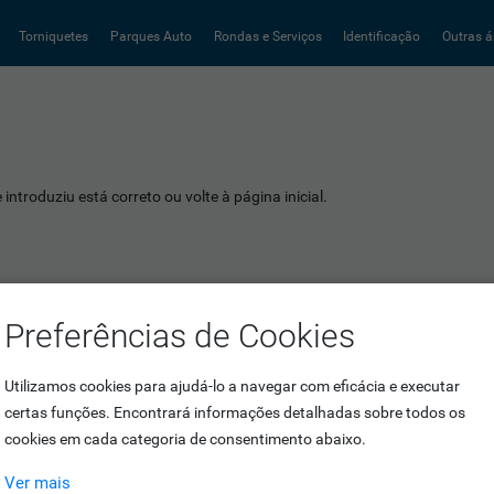
Torniquetes
Parques Auto
Rondas e Serviços
Identificação
Outras á
introduziu está correto ou volte à página inicial.
Preferências de Cookies
Utilizamos cookies para ajudá-lo a navegar com eficácia e executar
certas funções. Encontrará informações detalhadas sobre todos os
cookies em cada categoria de consentimento abaixo.
Ver mais