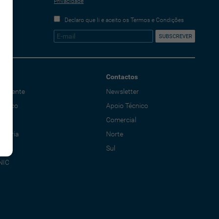
Privacidade
Declaro que li e aceito os Termos e Condições
Contactos
o Cliente
Newsletter
écnico
Apoio Técnico
al
Comercial
adoria
Norte
Sul
NIC