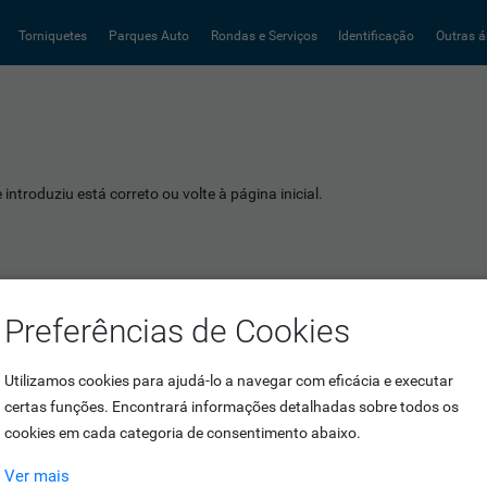
Torniquetes
Parques Auto
Rondas e Serviços
Identificação
Outras á
introduziu está correto ou volte à página inicial.
Preferências de Cookies
Utilizamos cookies para ajudá-lo a navegar com eficácia e executar
certas funções. Encontrará informações detalhadas sobre todos os
cookies em cada categoria de consentimento abaixo.
Ver mais