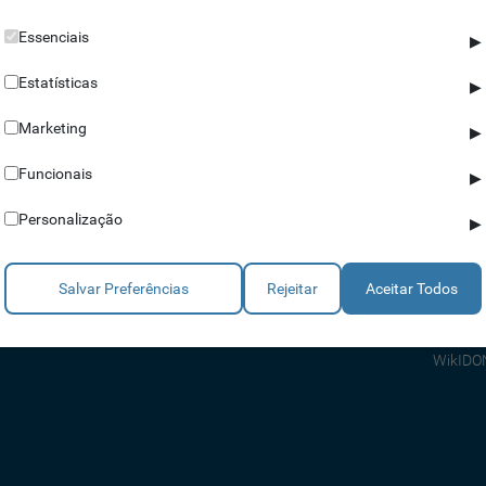
Essenciais
▶
Estatísticas
▶
Marketing
▶
Parceiros
Ajuda
Funcionais
▶
Revendedores
Apoio a
Personalização
▶
Estratégicos
Apoio T
Integradores
Comerci
Salvar Preferências
Rejeitar
Aceitar Todos
Consult
FAQ's
WikIDO