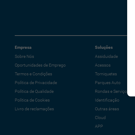
Empresa
Soluções
Sobre Nós
Assiduidade
Oportunidades de Emprego
Acessos
Termos e Condições
Torniquetes
Política de Privacidade
Parques Auto
Política de Qualidade
Rondas e Serviços
Política de Cookies
Identificação
Livro de reclamações
Outras áreas
Cloud
APP