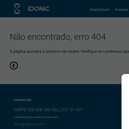
Assiduidade
Acessos
Não encontrado, erro 404
A página que está à procura não existe. Verifique se o endereço que 
CONTACTOS
NORTE 229 428 790 | SUL 210 131 427
(chamada para a rede fixa nacional)
info@idonic.com