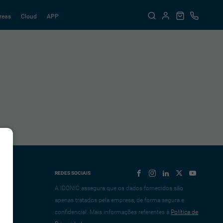
reas
Cloud
APP
REDES SOCIAIS
A IDONIC assegura que os dados fornecidos são
apenas tratados pela empresa, de forma segura e
confidencial. Mais informações referentes à
Política de