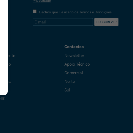
Privacidade
Declaro que li e aceito os Termos e Condições
Contactos
o Cliente
Newsletter
écnico
Apoio Técnico
al
Comercial
adoria
Norte
Sul
NIC