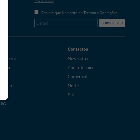
Privacidade
Declaro que li e aceito os Termos e Condições
Contactos
o Cliente
Newsletter
écnico
Apoio Técnico
al
Comercial
adoria
Norte
Sul
NIC