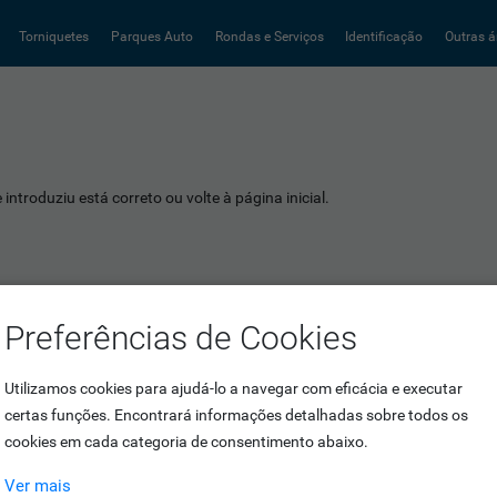
Torniquetes
Parques Auto
Rondas e Serviços
Identificação
Outras á
introduziu está correto ou volte à página inicial.
Preferências de Cookies
Utilizamos cookies para ajudá-lo a navegar com eficácia e executar
certas funções. Encontrará informações detalhadas sobre todos os
cookies em cada categoria de consentimento abaixo.
Ver mais