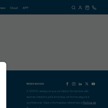
reas
Cloud
APP
REDES SOCIAIS
A IDONIC assegura que os dados fornecidos são
apenas tratados pela empresa, de forma segura e
confidencial. Mais informações referentes à
Política de