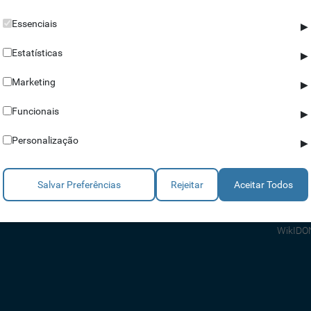
Essenciais
▶
Estatísticas
▶
Marketing
▶
Parceiros
Ajuda
Funcionais
▶
Revendedores
Apoio a
Personalização
▶
Estratégicos
Apoio T
Integradores
Comerci
Salvar Preferências
Rejeitar
Aceitar Todos
Consult
FAQ's
WikIDO