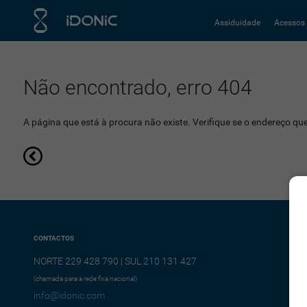
Assiduidade
Acessos
Não encontrado, erro 404
A página que está à procura não existe. Verifique se o endereço que 
CONTACTOS
NORTE 229 428 790 | SUL 210 131 427
(chamada para a rede fixa nacional)
info@idonic.com