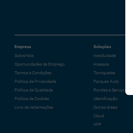
Empresa
Soluções
Sobre Nós
Assiduidade
Oportunidades de Emprego
Acessos
Termos e Condições
Torniquetes
Política de Privacidade
Parques Auto
Política de Qualidade
Rondas e Serviços
Política de Cookies
Identificação
Livro de reclamações
Outras áreas
Cloud
APP