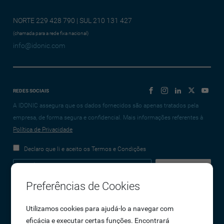
NORTE 229 428 790 | SUL 210 131 427
(chamada para a rede fixa nacional)
info@idonic.com
REDES SOCIAIS
A IDONIC assegura que os dados fornecidos são apenas tratados pela
empresa, de forma segura e confidencial. Mais informações referentes à
Política de Privacidade
Declaro que li e aceito os Termos e Condições
Preferências de Cookies
Empresa
Utilizamos cookies para ajudá-lo a navegar com
eficácia e executar certas funções. Encontrará
Sobre Nós