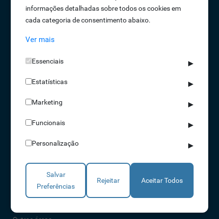
informações detalhadas sobre todos os cookies em
Oportunidades de Emprego
cada categoria de consentimento abaixo.
Termos e Condições
Ver mais
Política de Privacidade
Política de Qualidade
Essenciais
▶
Política de Cookies
Estatísticas
Livro de reclamações
▶
Marketing
▶
Soluções
Funcionais
▶
Assiduidade
Personalização
▶
Acessos
Torniquetes
Salvar
Parques Auto
Rejeitar
Aceitar Todos
Preferências
Rondas e Serviços
Identificação