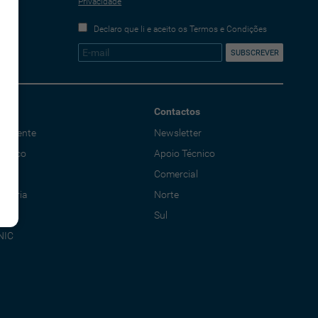
Privacidade
Declaro que li e aceito os Termos e Condições
Contactos
o Cliente
Newsletter
écnico
Apoio Técnico
al
Comercial
adoria
Norte
Sul
NIC