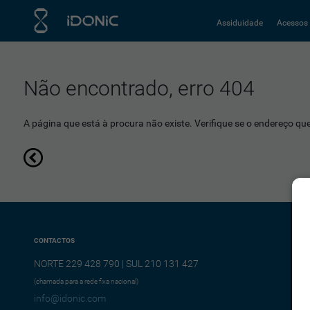
Assiduidade
Acessos
Não encontrado, erro 404
A página que está à procura não existe. Verifique se o endereço que 
CONTACTOS
NORTE 229 428 790 | SUL 210 131 427
(chamada para a rede fixa nacional)
info@idonic.com