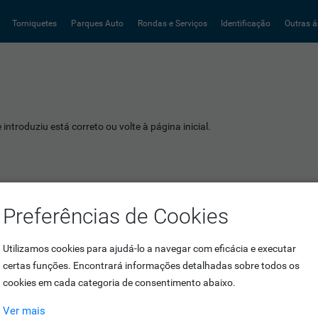
Torniquetes
Parques Auto
Rondas e Serviços
Identificação
Outras á
introduziu está correto ou volte à página inicial.
Preferências de Cookies
Utilizamos cookies para ajudá-lo a navegar com eficácia e executar
certas funções. Encontrará informações detalhadas sobre todos os
cookies em cada categoria de consentimento abaixo.
Ver mais