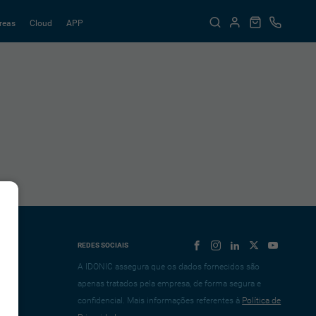
reas
Cloud
APP
REDES SOCIAIS
A IDONIC assegura que os dados fornecidos são
apenas tratados pela empresa, de forma segura e
confidencial. Mais informações referentes à
Política de