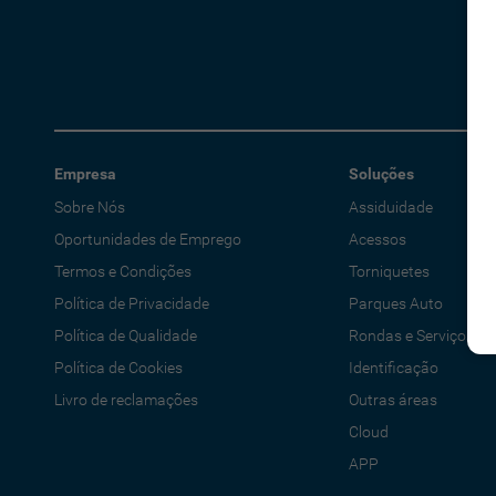
Empresa
Soluções
Sobre Nós
Assiduidade
Oportunidades de Emprego
Acessos
Termos e Condições
Torniquetes
Política de Privacidade
Parques Auto
Política de Qualidade
Rondas e Serviços
Política de Cookies
Identificação
Livro de reclamações
Outras áreas
Cloud
APP