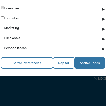
Essenciais
▶
Estatísticas
▶
Marketing
▶
Parceiros
Ajuda
Funcionais
▶
Revendedores
Apoio a
Personalização
▶
Estratégicos
Apoio T
Integradores
Comerci
Salvar Preferências
Rejeitar
Aceitar Todos
Consult
FAQ's
WikIDO