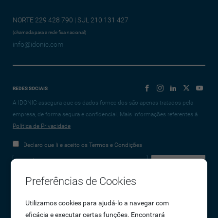
NORTE 229 428 790 | SUL 210 131 427
(chamada para a rede fixa nacional)
info@idonic.com
REDES SOCIAIS
A IDONIC assegura que os dados fornecidos são apenas tratados pela
empresa, de forma segura e confidencial. Mais informações referentes à
Política de Privacidade
Declaro que li e aceito os Termos e Condições
Preferências de Cookies
Empresa
Utilizamos cookies para ajudá-lo a navegar com
eficácia e executar certas funções. Encontrará
Sobre Nós