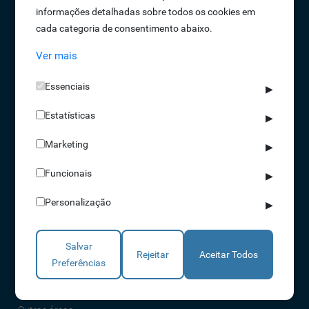
informações detalhadas sobre todos os cookies em
Oportunidades de Emprego
cada categoria de consentimento abaixo.
Termos e Condições
Ver mais
Política de Privacidade
Política de Qualidade
Essenciais
▶
Política de Cookies
Estatísticas
Livro de reclamações
▶
Marketing
▶
Soluções
Funcionais
▶
Assiduidade
Personalização
▶
Acessos
Torniquetes
Salvar
Parques Auto
Rejeitar
Aceitar Todos
Preferências
Rondas e Serviços
Identificação