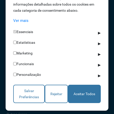
informações detalhadas sobre todos os cookies em
Oportunidades de Emprego
cada categoria de consentimento abaixo.
Termos e Condições
Ver mais
Política de Privacidade
Política de Qualidade
Essenciais
▶
Política de Cookies
Estatísticas
Livro de reclamações
▶
Marketing
▶
Soluções
Funcionais
▶
Assiduidade
Personalização
▶
Acessos
Torniquetes
Salvar
Parques Auto
Rejeitar
Aceitar Todos
Preferências
Rondas e Serviços
Identificação