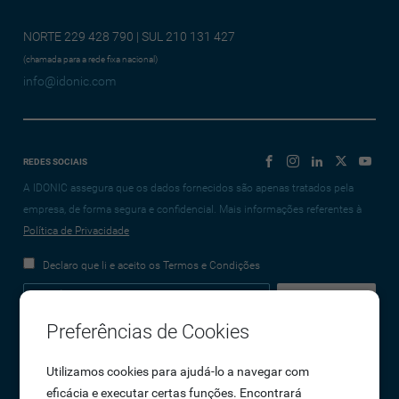
NORTE 229 428 790 | SUL 210 131 427
(chamada para a rede fixa nacional)
info@idonic.com
REDES SOCIAIS
A IDONIC assegura que os dados fornecidos são apenas tratados pela
empresa, de forma segura e confidencial. Mais informações referentes à
Política de Privacidade
Declaro que li e aceito os Termos e Condições
Preferências de Cookies
Empresa
Utilizamos cookies para ajudá-lo a navegar com
eficácia e executar certas funções. Encontrará
Sobre Nós