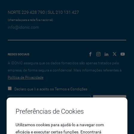
NORTE 229 428 790 | SUL 210 131 427
(chamada para a rede fixa nacional)
info@idonic.com
REDES SOCIAIS
A IDONIC assegura que os dados fornecidos são apenas tratados pela
empresa, de forma segura e confidencial. Mais informações referentes à
Política de Privacidade
Declaro que li e aceito os Termos e Condições
Preferências de Cookies
Empresa
Utilizamos cookies para ajudá-lo a navegar com
eficácia e executar certas funções. Encontrará
Sobre Nós