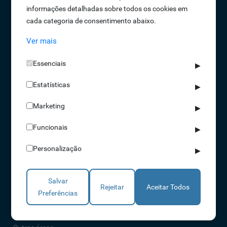
informações detalhadas sobre todos os cookies em
Oportunidades de Emprego
cada categoria de consentimento abaixo.
Termos e Condições
Ver mais
Política de Privacidade
Política de Qualidade
Essenciais
▶
Política de Cookies
Estatísticas
Livro de reclamações
▶
Marketing
▶
Soluções
Funcionais
▶
Assiduidade
Personalização
▶
Acessos
Torniquetes
Salvar
Parques Auto
Rejeitar
Aceitar Todos
Preferências
Rondas e Serviços
Identificação