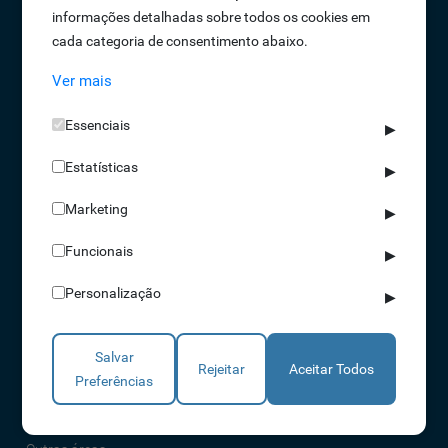
informações detalhadas sobre todos os cookies em
Oportunidades de Emprego
cada categoria de consentimento abaixo.
Termos e Condições
Ver mais
Política de Privacidade
Política de Qualidade
Essenciais
▶
Política de Cookies
Estatísticas
Livro de reclamações
▶
Marketing
▶
Soluções
Funcionais
▶
Assiduidade
Personalização
▶
Acessos
Torniquetes
Salvar
Parques Auto
Rejeitar
Aceitar Todos
Preferências
Rondas e Serviços
Identificação