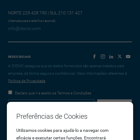
NORTE 229 428 790 | SUL 210 131 427
(chamada para a rede fixa nacional)
info@idonic.com
REDES SOCIAIS
A IDONIC assegura que os dados fornecidos são apenas tratados pela
empresa, de forma segura e confidencial. Mais informações referentes à
Política de Privacidade
Declaro que li e aceito os Termos e Condições
Preferências de Cookies
Empresa
Utilizamos cookies para ajudá-lo a navegar com
eficácia e executar certas funções. Encontrará
Sobre Nós