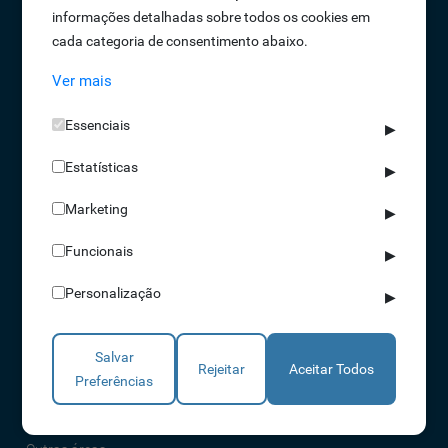
informações detalhadas sobre todos os cookies em
Oportunidades de Emprego
cada categoria de consentimento abaixo.
Termos e Condições
Ver mais
Política de Privacidade
Política de Qualidade
Essenciais
▶
Política de Cookies
Estatísticas
Livro de reclamações
▶
Marketing
▶
Soluções
Funcionais
▶
Assiduidade
Personalização
▶
Acessos
Torniquetes
Salvar
Parques Auto
Rejeitar
Aceitar Todos
Preferências
Rondas e Serviços
Identificação