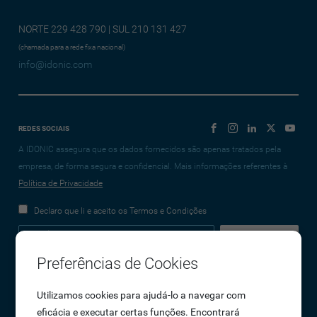
NORTE 229 428 790 | SUL 210 131 427
(chamada para a rede fixa nacional)
info@idonic.com
REDES SOCIAIS
A IDONIC assegura que os dados fornecidos são apenas tratados pela
empresa, de forma segura e confidencial. Mais informações referentes à
Política de Privacidade
Declaro que li e aceito os Termos e Condições
Preferências de Cookies
Empresa
Utilizamos cookies para ajudá-lo a navegar com
eficácia e executar certas funções. Encontrará
Sobre Nós