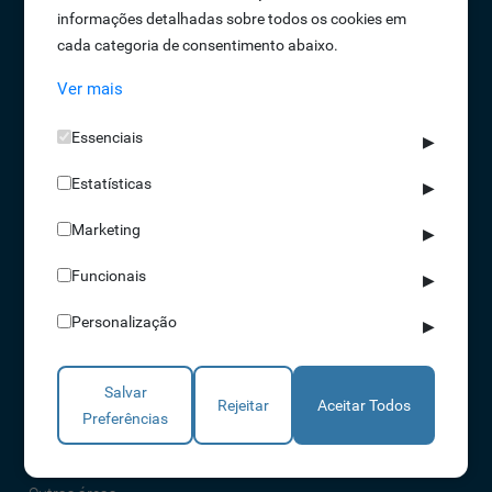
informações detalhadas sobre todos os cookies em
Oportunidades de Emprego
cada categoria de consentimento abaixo.
Termos e Condições
Ver mais
Política de Privacidade
Política de Qualidade
Essenciais
▶
Política de Cookies
Estatísticas
Livro de reclamações
▶
Marketing
▶
Soluções
Funcionais
▶
Assiduidade
Personalização
▶
Acessos
Torniquetes
Salvar
Parques Auto
Rejeitar
Aceitar Todos
Preferências
Rondas e Serviços
Identificação