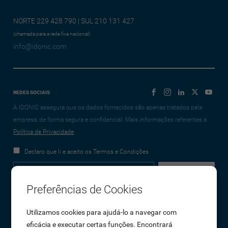
NORTE 229 428 790 | SUL 210 131 427
(chamada para a rede fixa nacional)
info@idonic.com
REDES SOCIAIS
A IDONIC assegura que os dados fornecidos são apenas tratados pela
empresa, de forma segura e confidencial. Mais informações referentes à
Política de Privacidade
Declaro que li e aceito os Termos e Condições
Preferências de Cookies
Empresa
Utilizamos cookies para ajudá-lo a navegar com
eficácia e executar certas funções. Encontrará
Sobre Nós