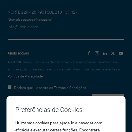
NORTE 229 428 790 | SUL 210 131 427
(chamada para a rede fixa nacional)
info@idonic.com
REDES SOCIAIS
A IDONIC assegura que os dados fornecidos são apenas tratados pela
empresa, de forma segura e confidencial. Mais informações referentes à
Política de Privacidade
Declaro que li e aceito os Termos e Condições
Preferências de Cookies
Empresa
Utilizamos cookies para ajudá-lo a navegar com
eficácia e executar certas funções. Encontrará
Sobre Nós