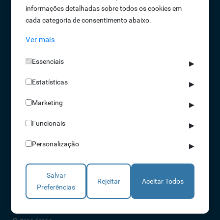
informações detalhadas sobre todos os cookies em
Oportunidades de Emprego
cada categoria de consentimento abaixo.
Termos e Condições
Ver mais
Política de Privacidade
Política de Qualidade
Essenciais
▶
Política de Cookies
Estatísticas
Livro de reclamações
▶
Marketing
▶
Soluções
Funcionais
▶
Assiduidade
Personalização
▶
Acessos
Torniquetes
Salvar
Parques Auto
Rejeitar
Aceitar Todos
Preferências
Rondas e Serviços
Identificação