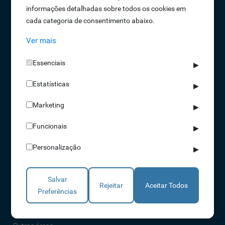
informações detalhadas sobre todos os cookies em
Oportunidades de Emprego
cada categoria de consentimento abaixo.
Termos e Condições
Ver mais
Política de Privacidade
Política de Qualidade
Essenciais
▶
Política de Cookies
Estatísticas
Livro de reclamações
▶
Marketing
▶
Soluções
Funcionais
▶
Assiduidade
Personalização
▶
Acessos
Torniquetes
Salvar
Parques Auto
Rejeitar
Aceitar Todos
Preferências
Rondas e Serviços
Identificação