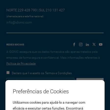
NORTE 229 428 790 | SUL 210 131 427
(chamada para a rede fixa nacional)
info@idonic.com
REDES SOCIAIS
A IDONIC assegura que os dados fornecidos são apenas tratados pela
empresa, de forma segura e confidencial. Mais informações referentes à
Política de Privacidade
Declaro que li e aceito os Termos e Condições
Preferências de Cookies
Empresa
Utilizamos cookies para ajudá-lo a navegar com
eficácia e executar certas funções. Encontrará
Sobre Nós