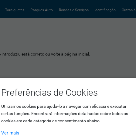
Torniquetes
Parques Auto
Rondas e Serviços
Identificação
Outras á
introduziu está correto ou volte à página inicial.
Preferências de Cookies
Utilizamos cookies para ajudá-lo a navegar com eficácia e executar
certas funções. Encontrará informações detalhadas sobre todos os
cookies em cada categoria de consentimento abaixo.
Ver mais