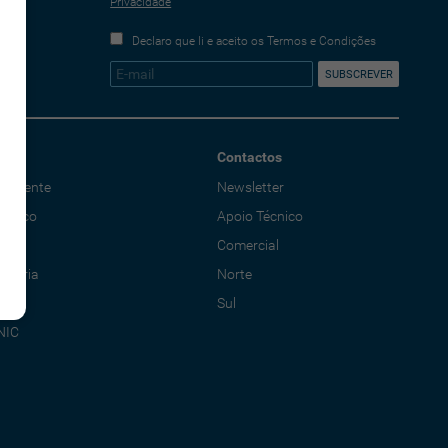
Privacidade
Declaro que li e aceito os Termos e Condições
Contactos
o Cliente
Newsletter
écnico
Apoio Técnico
al
Comercial
adoria
Norte
Sul
NIC