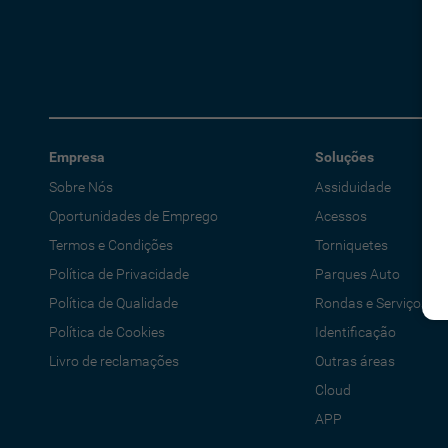
Empresa
Soluções
Sobre Nós
Assiduidade
Oportunidades de Emprego
Acessos
Termos e Condições
Torniquetes
Política de Privacidade
Parques Auto
Política de Qualidade
Rondas e Serviços
Política de Cookies
Identificação
Livro de reclamações
Outras áreas
Cloud
APP