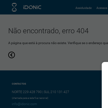
Assiduidade
Acessos
Não encontrado, erro 404
A página que está à procura não existe. Verifique se o endereço que 
CONTACTOS
NORTE 229 428 790 | SUL 210 131 427
(chamada para a rede fixa nacional)
info@idonic.com