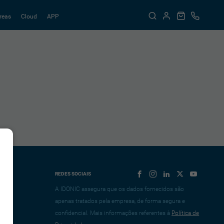
reas
Cloud
APP
REDES SOCIAIS
A IDONIC assegura que os dados fornecidos são
apenas tratados pela empresa, de forma segura e
confidencial. Mais informações referentes à
Política de