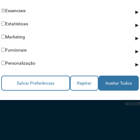
Essenciais
▶
Estatísticas
▶
Marketing
▶
Parceiros
Ajuda
Funcionais
▶
Revendedores
Apoio a
Personalização
▶
Estratégicos
Apoio T
Integradores
Comerci
Salvar Preferências
Rejeitar
Aceitar Todos
Consult
FAQ's
WikIDO