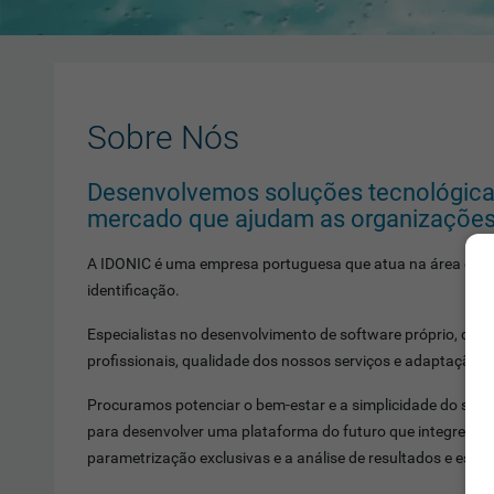
Sobre Nós
Desenvolvemos soluções tecnológicas 
mercado que ajudam as organizações a
A IDONIC é uma empresa portuguesa que atua na área das no
identificação.
Especialistas no desenvolvimento de software próprio, da
profissionais, qualidade dos nossos serviços e adaptação à
Procuramos potenciar o bem-estar e a simplicidade do seu d
para desenvolver uma plataforma do futuro que integre, de
parametrização exclusivas e a análise de resultados e estat