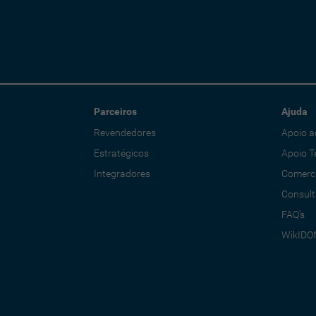
Parceiros
Ajuda
Revendedores
Apoio a
Estratégicos
Apoio T
Integradores
Comerci
Consult
FAQ's
WikIDO