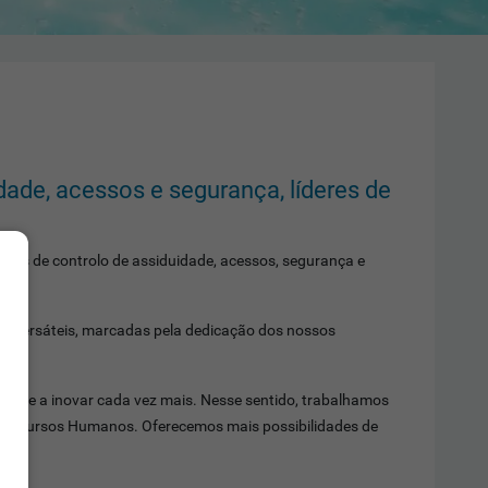
ade, acessos e segurança, líderes de
dos de controlo de assiduidade, acessos, segurança e
 e versáteis, marcadas pela dedicação dos nossos
nçar e a inovar cada vez mais. Nesse sentido, trabalhamos
 de Recursos Humanos. Oferecemos mais possibilidades de