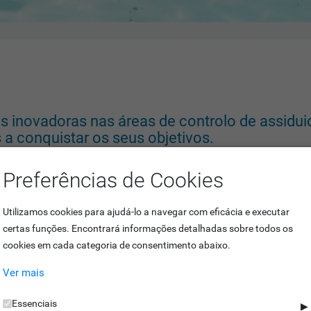
inovadoras nas áreas de controlo de assiduid
 conquistar os seus objetivos.
vas tecnologias e se dedica à constante inovação dos sistemas integra
Preferências de Cookies
mos resposta às necessidades das organizações, com soluções completas
Utilizamos cookies para ajudá-lo a navegar com eficácia e executar
 realidade de cada empresa.
certas funções. Encontrará informações detalhadas sobre todos os
cookies em cada categoria de consentimento abaixo.
ia de trabalho, e, com a nossa equipa especializada, continuamos a ava
 forma organizada e intuitiva, todos os softwares de gestão e controlo
Ver mais
ísticas, para aperfeiçoar cada sistema à medida de cada exigência.
Essenciais
▶