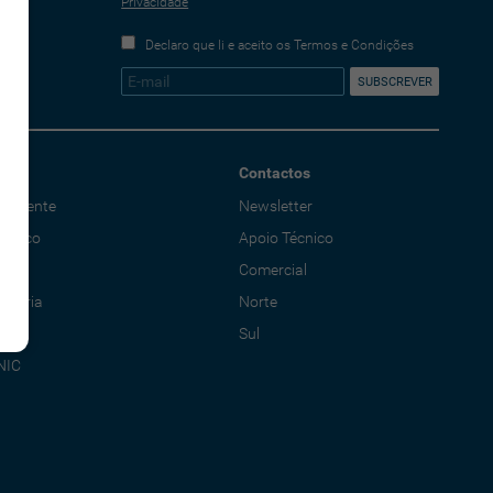
Privacidade
Declaro que li e aceito os Termos e Condições
Contactos
o Cliente
Newsletter
écnico
Apoio Técnico
al
Comercial
adoria
Norte
Sul
NIC