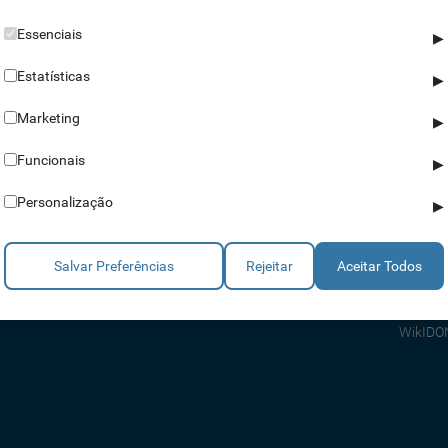
Essenciais
▶
Estatísticas
▶
Marketing
▶
Parceiros
Ajuda
Funcionais
▶
Revendedores
Apoio a
Personalização
▶
Estratégicos
Apoio T
Integradores
Comerci
Salvar Preferências
Rejeitar
Aceitar Todos
Consult
FAQ's
WikIDO