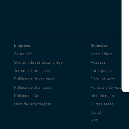
Empresa
Soluções
Sobre Nós
Assiduidade
Oportunidades de Emprego
Acessos
Termos e Condições
Torniquetes
Política de Privacidade
Parques Auto
Política de Qualidade
Rondas e Serviços
Política de Cookies
Identificação
Livro de reclamações
Outras áreas
Cloud
APP