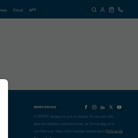
reas
Cloud
APP
REDES SOCIAIS
A IDONIC assegura que os dados fornecidos são
apenas tratados pela empresa, de forma segura e
confidencial. Mais informações referentes à
Política de