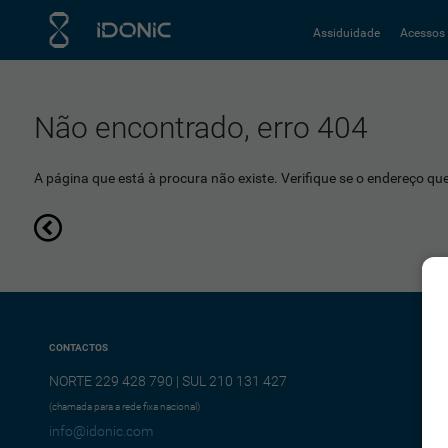
Assiduidade
Acessos
Não encontrado, erro 404
A página que está à procura não existe. Verifique se o endereço que 
CONTACTOS
NORTE 229 428 790 | SUL 210 131 427
(chamada para a rede fixa nacional)
info@idonic.com