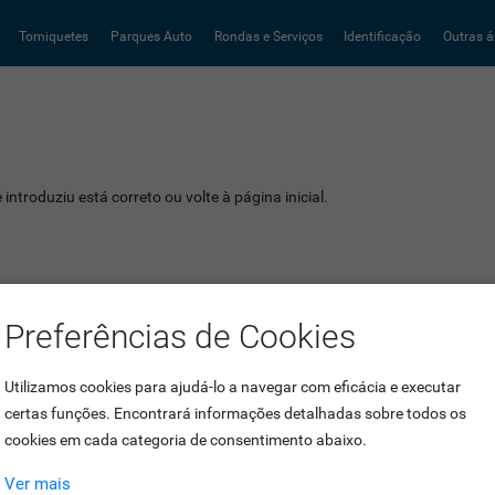
Torniquetes
Parques Auto
Rondas e Serviços
Identificação
Outras á
introduziu está correto ou volte à página inicial.
Preferências de Cookies
Utilizamos cookies para ajudá-lo a navegar com eficácia e executar
certas funções. Encontrará informações detalhadas sobre todos os
cookies em cada categoria de consentimento abaixo.
Ver mais