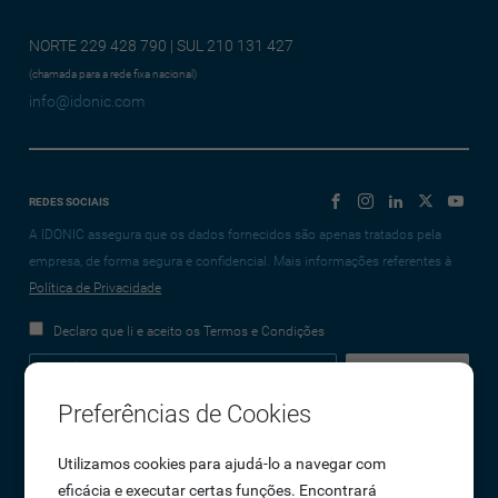
NORTE 229 428 790 | SUL 210 131 427
(chamada para a rede fixa nacional)
info@idonic.com
REDES SOCIAIS
A IDONIC assegura que os dados fornecidos são apenas tratados pela
empresa, de forma segura e confidencial. Mais informações referentes à
Política de Privacidade
Declaro que li e aceito os Termos e Condições
Preferências de Cookies
Empresa
Utilizamos cookies para ajudá-lo a navegar com
eficácia e executar certas funções. Encontrará
Sobre Nós