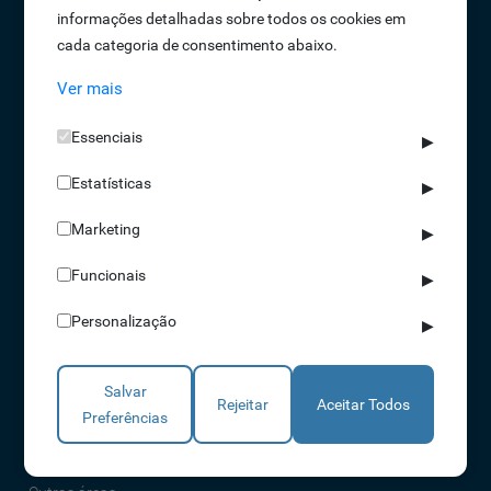
informações detalhadas sobre todos os cookies em
Oportunidades de Emprego
cada categoria de consentimento abaixo.
Termos e Condições
Ver mais
Política de Privacidade
Política de Qualidade
Essenciais
▶
Política de Cookies
Estatísticas
Livro de reclamações
▶
Marketing
▶
Soluções
Funcionais
▶
Assiduidade
Personalização
▶
Acessos
Torniquetes
Salvar
Parques Auto
Rejeitar
Aceitar Todos
Preferências
Rondas e Serviços
Identificação