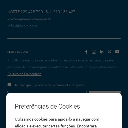
NORTE 229 428 790 | SUL 210 131 427
(chamada para a rede fixa nacional)
info@idonic.com
REDES SOCIAIS
A IDONIC assegura que os dados fornecidos são apenas tratados pela
empresa, de forma segura e confidencial. Mais informações referentes à
Política de Privacidade
Declaro que li e aceito os Termos e Condições
Preferências de Cookies
Empresa
Utilizamos cookies para ajudá-lo a navegar com
eficácia e executar certas funções. Encontrará
Sobre Nós