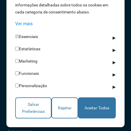
informações detalhadas sobre todos os cookies em
Oportunidades de Emprego
cada categoria de consentimento abaixo.
Termos e Condições
Ver mais
Política de Privacidade
Política de Qualidade
Essenciais
▶
Política de Cookies
Estatísticas
Livro de reclamações
▶
Marketing
▶
Soluções
Funcionais
▶
Assiduidade
Personalização
▶
Acessos
Torniquetes
Salvar
Parques Auto
Rejeitar
Aceitar Todos
Preferências
Rondas e Serviços
Identificação