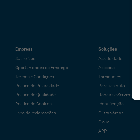
Empresa
Soluções
Sobre Nós
Assiduidade
Oportunidades de Emprego
Acessos
Termos e Condições
Torniquetes
Política de Privacidade
Parques Auto
Política de Qualidade
Rondas e Serviços
Política de Cookies
Identificação
Livro de reclamações
Outras áreas
Cloud
APP