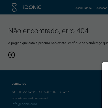
Assiduidade
Acessos
Não encontrado, erro 404
A página que está à procura não existe. Verifique se o endereço que 
CONTACTOS
NORTE 229 428 790 | SUL 210 131 427
(chamada para a rede fixa nacional)
info@idonic.com