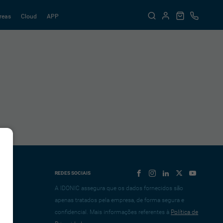
reas
Cloud
APP
REDES SOCIAIS
A IDONIC assegura que os dados fornecidos são
apenas tratados pela empresa, de forma segura e
confidencial. Mais informações referentes à
Política de