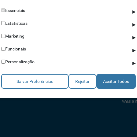
Essenciais
▶
Estatísticas
▶
Marketing
▶
Parceiros
Ajuda
Funcionais
▶
Revendedores
Apoio a
Personalização
▶
Estratégicos
Apoio T
Integradores
Comerci
Salvar Preferências
Rejeitar
Aceitar Todos
Consult
FAQ's
WikIDO