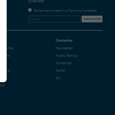
Privacidade
Declaro que li e aceito os Termos e Condições
Contactos
o Cliente
Newsletter
écnico
Apoio Técnico
al
Comercial
adoria
Norte
Sul
NIC