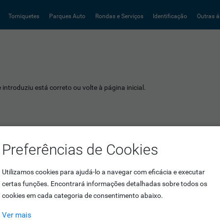
Torniquetes
Parques Auto
Rondas e Serviços
Identificação
Outras á
introduziu está correto ou volte à página inicial.
Preferências de Cookies
Utilizamos cookies para ajudá-lo a navegar com eficácia e executar
certas funções. Encontrará informações detalhadas sobre todos os
cookies em cada categoria de consentimento abaixo.
Ver mais