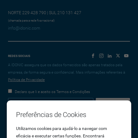
NORTE 229 428 790 | SUL 210 131 427
(chamada para a rede fixa nacional)
info@idonic.com
REDES SOCIAIS
A IDONIC assegura que os dados fornecidos são apenas tratados pela
empresa, de forma segura e confidencial. Mais informações referentes à
Política de Privacidade
Declaro que li e aceito os Termos e Condições
Preferências de Cookies
Empresa
Utilizamos cookies para ajudá-lo a navegar com
eficácia e executar certas funções. Encontrará
Sobre Nós