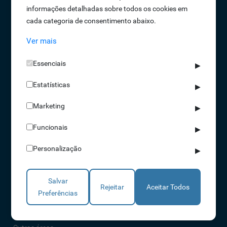
informações detalhadas sobre todos os cookies em
Oportunidades de Emprego
cada categoria de consentimento abaixo.
Termos e Condições
Ver mais
Política de Privacidade
Política de Qualidade
Essenciais
▶
Política de Cookies
Estatísticas
Livro de reclamações
▶
Marketing
▶
Soluções
Funcionais
▶
Assiduidade
Personalização
▶
Acessos
Torniquetes
Salvar
Parques Auto
Rejeitar
Aceitar Todos
Preferências
Rondas e Serviços
Identificação