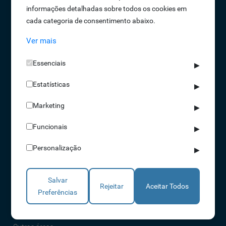
informações detalhadas sobre todos os cookies em
Oportunidades de Emprego
cada categoria de consentimento abaixo.
Termos e Condições
Ver mais
Política de Privacidade
Política de Qualidade
Essenciais
▶
Política de Cookies
Estatísticas
Livro de reclamações
▶
Marketing
▶
Soluções
Funcionais
▶
Assiduidade
Personalização
▶
Acessos
Torniquetes
Salvar
Parques Auto
Rejeitar
Aceitar Todos
Preferências
Rondas e Serviços
Identificação