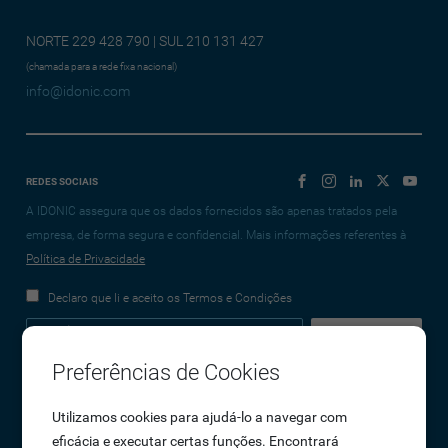
NORTE 229 428 790 | SUL 210 131 427
(chamada para a rede fixa nacional)
info@idonic.com
REDES SOCIAIS
A IDONIC assegura que os dados fornecidos são apenas tratados pela
empresa, de forma segura e confidencial. Mais informações referentes à
Política de Privacidade
Declaro que li e aceito os Termos e Condições
Preferências de Cookies
Empresa
Utilizamos cookies para ajudá-lo a navegar com
eficácia e executar certas funções. Encontrará
Sobre Nós