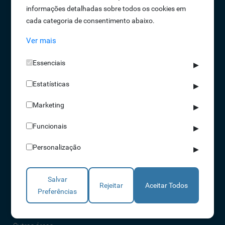
informações detalhadas sobre todos os cookies em
Oportunidades de Emprego
cada categoria de consentimento abaixo.
Termos e Condições
Ver mais
Política de Privacidade
Política de Qualidade
Essenciais
▶
Política de Cookies
Estatísticas
Livro de reclamações
▶
Marketing
▶
Soluções
Funcionais
▶
Assiduidade
Personalização
▶
Acessos
Torniquetes
Salvar
Parques Auto
Rejeitar
Aceitar Todos
Preferências
Rondas e Serviços
Identificação