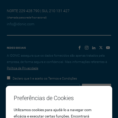
NORTE 229 428 790 | SUL 210 131 427
(chamada para a rede fixa nacional)
info@idonic.com
REDES SOCIAIS
A IDONIC assegura que os dados fornecidos são apenas tratados pela
empresa, de forma segura e confidencial. Mais informações referentes à
Política de Privacidade
Declaro que li e aceito os Termos e Condições
Preferências de Cookies
Empresa
Utilizamos cookies para ajudá-lo a navegar com
eficácia e executar certas funções. Encontrará
Sobre Nós