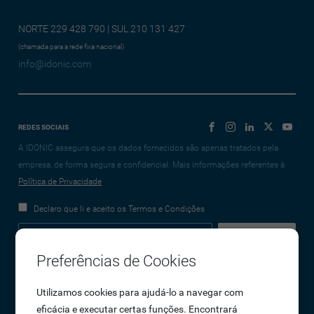
NORTE 229 428 790 | SUL 210 131 427
(chamada para a rede fixa nacional)
info@idonic.com
REDES SOCIAIS
A IDONIC assegura que os dados fornecidos são apenas tratados pela
empresa, de forma segura e confidencial. Mais informações referentes à
Política de Privacidade
Declaro que li e aceito os Termos e Condições
Preferências de Cookies
Empresa
Utilizamos cookies para ajudá-lo a navegar com
eficácia e executar certas funções. Encontrará
Sobre Nós