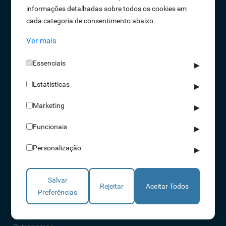
informações detalhadas sobre todos os cookies em
Oportunidades de Emprego
cada categoria de consentimento abaixo.
Termos e Condições
Ver mais
Política de Privacidade
Política de Qualidade
Essenciais
▶
Política de Cookies
Estatísticas
Livro de reclamações
▶
Marketing
▶
Soluções
Funcionais
▶
Assiduidade
Personalização
▶
Acessos
Torniquetes
Salvar
Parques Auto
Rejeitar
Aceitar Todos
Preferências
Rondas e Serviços
Identificação