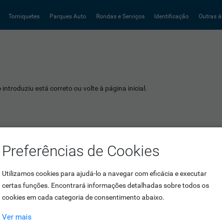
Torniquetes
Parques Auto
Rondas e Serviços
Identificação
Outras á
introduziu está correto ou volte à página inicial.
Preferências de Cookies
Utilizamos cookies para ajudá-lo a navegar com eficácia e executar
certas funções. Encontrará informações detalhadas sobre todos os
cookies em cada categoria de consentimento abaixo.
Ver mais