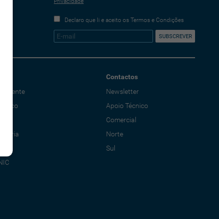
Privacidade
Declaro que li e aceito os Termos e Condições
Contactos
o Cliente
Newsletter
écnico
Apoio Técnico
al
Comercial
adoria
Norte
Sul
NIC