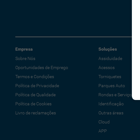
Empresa
Soluções
Sobre Nós
Assiduidade
Oportunidades de Emprego
Acessos
Termos e Condições
Torniquetes
Política de Privacidade
Parques Auto
Política de Qualidade
Rondas e Serviços
Política de Cookies
Identificação
Livro de reclamações
Outras áreas
Cloud
APP