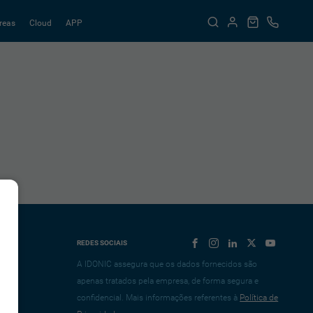
reas
Cloud
APP
REDES SOCIAIS
A IDONIC assegura que os dados fornecidos são
apenas tratados pela empresa, de forma segura e
confidencial. Mais informações referentes à
Política de