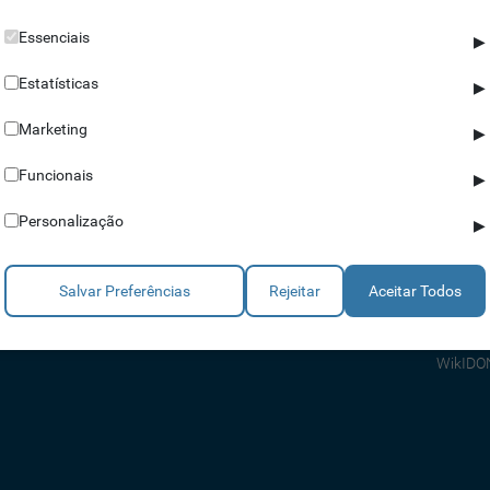
Essenciais
▶
Estatísticas
▶
Marketing
▶
Parceiros
Ajuda
Funcionais
▶
Revendedores
Apoio a
Personalização
▶
Estratégicos
Apoio T
Integradores
Comerci
Salvar Preferências
Rejeitar
Aceitar Todos
Consult
FAQ's
WikIDO