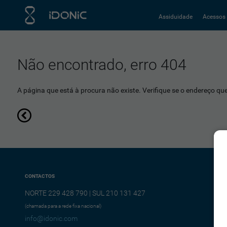
Assiduidade
Acessos
Não encontrado, erro 404
A página que está à procura não existe. Verifique se o endereço que 
CONTACTOS
NORTE 229 428 790 | SUL 210 131 427
(chamada para a rede fixa nacional)
info@idonic.com