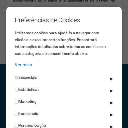
atendimento ao público que necessitam de gestão de
filas e atendimento.
Preferências de Cookies
Vai até onde é preciso
Desenvolvido para ser utilizado no interior, o Dispensador
Utilizamos cookies para ajudá-lo a navegar com
de Senhas JADE Touch foi pensado para ser colocado em
eficácia e executar certas funções. Encontrará
cima de uma mesa ou balcão, sendo fácil de ser movido
informações detalhadas sobre todos os cookies em
para outro local em que seja necessário.
cada categoria de consentimento abaixo.
Ver mais
Essenciais
▶
CONTACTOS
Estatísticas
▶
NORTE 229 428 790 | SUL 210 131 427
Marketing
▶
(chamada para a rede fixa nacional)
info@idonic.com
Funcionais
▶
Personalização
▶