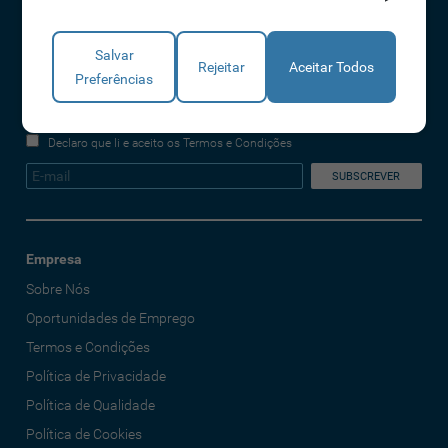
REDES SOCIAIS
Salvar
A IDONIC assegura que os dados fornecidos são apenas tratados pela
Rejeitar
Aceitar Todos
Preferências
empresa, de forma segura e confidencial. Mais informações referentes à
Política de Privacidade
Declaro que li e aceito os Termos e Condições
Empresa
Sobre Nós
Oportunidades de Emprego
Termos e Condições
Política de Privacidade
Política de Qualidade
Política de Cookies