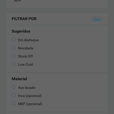
APP
FILTRAR POR
Sugeridos
Em destaque
Novidade
Stock Off
Low Cost
Material
Aço lacado
Inox (opcional)
MDF (opcional)